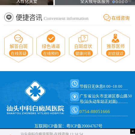
人性化关爱
全天候导医服务
便捷咨讯
在线咨询
Convenient information
解答白斑
绿色通道
白斑症状
推荐医师
在线答疑
在线预约
健康问答
对症就诊
节假日无休息8:00~18:00
广东省汕头市龙湖区泰山路50
号(汕头动车站正对面)
0754-88051666
互联网ICP备案：粤ICP备20004767号
×
汕头中科白癜风医院-在线咨询
13:34:54