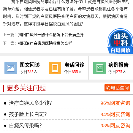
揭阳白癜风医院冬季治疗什么方法好?以上就是白癜风医院医生的
简单介绍，相信患者朋友已经有所了解，希望患者能够抓住冬季治疗
时机，及时到正规的白癜风医院查明白斑的发病原因，根据病因病情
针对治疗，这样才能早日摆脱白癜风的困扰!
上一篇：
揭阳白癜风一般什么情况下会长满全身
下一篇：
揭阳治疗白癜风医院收费怎么样
图文问诊
电话问诊
病例报告
今日
785
人
今日
855
人
今日
275
人
更多关注问题
治疗白癜风多少钱？
96%网友咨询
孩子脸上长白斑？
94%网友咨询
白癜风传染吗？
98%网友咨询