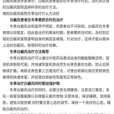
白癜风医院专家表示：白癜风患者要抓住冬季治疗时机，及时到正规
的白癜风医院选择科学的治疗方法。
揭阳白癜风医院冬季治疗什么方法好
白癜风患者在冬季要抓住时机治疗
冬季白癜风白斑虽然不明显，但患者也不可轻视，白癜风在冬季
病情比较稳定，因此是治疗的黄金时期，患者要抓住时机，及时到正
规的白癜风医院查明自身的病因及病情，针对治疗，这样才能从根本
上治好白癜风，取得好的治疗效果。
冬季白癜风治疗方法推荐
冬季白癜风治疗可以通过中医药浴激活自身的酪氨酸酶活性，促
进机体新陈代谢，并快速恢复机体自然生长黑色素的功能，防止白斑
继续扩散，再结合黑色素三日激活疗法，可使白斑病灶部位受损黑色
素得到快速修复，并促使白斑肤色恢复到正常肤色。
冬季治疗白癜风同时要加强护理
冬季白癜风治疗的同时，也需注意合理膳食，注意忌口事宜，多
吃一些富含酪氨酸以及微量元素的食物;注意休息，保证睡眠，坚持锻
炼，避免过度劳累;同时要注意心态的调节，保持一个良好的心态，辅
助白癜风的治疗。