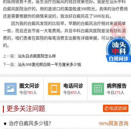
的医院收费不贵，医生治疗白癜风的祛白效果也好。我是在汕头中科
白癜风医院治疗的，用的是进口的美国极速308照光，具体的治疗费用
还是需要根据你的病情来说的，我治好白癜风花了5000左右。
因为我的白癜风发现的比较早，早期的白癜风治疗相对来说简单
一些，而且还会节省一大笔费用。并且中科白癜风医院是没有隐形消
费的，咱们患者在医院的每笔消费支出都有详细单据，可以放心治疗
的。
上一篇：
汕头白点疯医院怎么样
下一篇：
汕头308激光照白斑一平方厘米多少钱
图文问诊
电话问诊
病例报告
今日
785
人
今日
855
人
今日
275
人
更多关注问题
治疗白癜风多少钱？
96%网友咨询