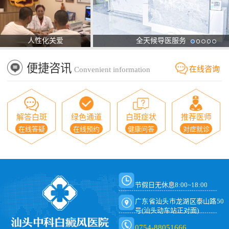
人性化关爱
全天候导医服务
便捷咨讯
在线咨询
Convenient information
解答白斑
绿色通道
白斑症状
推荐医师
在线答疑
在线预约
健康问答
对症就诊
节假日无休息8:00~18:00
广东省汕头市龙湖区泰山路50
号(汕头动车站正对面)
0754-88051666