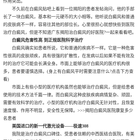
作用突出。
不久前在白癜风贴吧上看到一位揭阳的患者发帖询问，他的手部
长了一块白癜风，基本和一元硬币的大小相等。他听说白癜风和普通
的皮肤病不一样，容易往其他的部位长。心里很担心就想快些到医院
治疗白癜风，但是不知道广东揭阳治白癜风的好医院?一起来看看吧。
白癜风危害性高 到正规医院科学治疗
白癜风确实如患者所说，它和普通的疾病不一样。它是一种危害
性很高的皮肤顽疾，具有很强的扩散性，在发病以后如果不能有效及
时的治疗它可能会长满全身。市面上能够治疗白癜风的医疗机构很
多，患者要谨慎选择。(身上有白癜风平时需要注意什么?点击下方查
看)
市面上有些小型的医疗机构虽然也能够治疗白癜风，但是给患者
使用的技术方法千篇一律。而白癜风这种皮肤疾病病情复杂、顽固，
需要有效科学的治疗。小型的医疗机构治疗白癜风无针对性，且恢复
速度慢、作用不明显，安全性无保障。>>>揭阳白癜风医院康复多少
名患者
美国进口的新一代激光设备——极速308
我院是治疗白癜风口碑佳、受患者信赖的中西医结合医院，有美