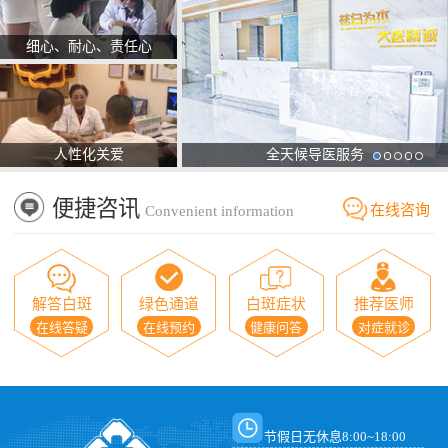
细心、耐心、责任心
人性化关爱
全天候导医服务
便捷咨讯
在线咨询
Convenient information
解答白斑
绿色通道
白斑症状
推荐医师
在线答疑
在线预约
健康问答
对症就诊
节假日无休息8:00~18:00