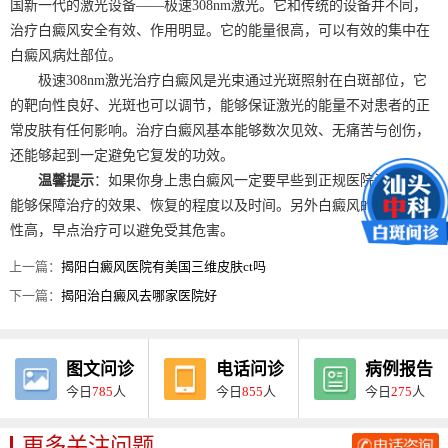
国新一代的激光设备——极速308nm激光。它和传统的设备并不同，
治疗白癜风安全有效、作用明显。它的能量很高，可以有效的集中在
白癜风病灶部位。
极速308nm激光治疗白癜风是光束通过光斑照射在白斑部位，它
的靶向性良好、光斑也可以调节，能够保证激光的能量不对患者的正
常皮肤有任何影响。治疗白癜风基本能够数次见效、无痛苦与创伤，
还能够起到一定避免它复发的功效。
温馨提示
：如果你身上患白癜风一定要早些到正规医院治疗，它
能够保障治疗的效果、恢复的程度以及时间。另外白癜风的病情危害
性高，早点治疗可以避免受其危害。
上一篇：
揭阳白癜风医院有美国三维皮肤ct吗
下一篇：
揭阳治白癜风去哪家医院好
图文问诊
电话问诊
病例报告
今日
785
人
今日
855
人
今日
275
人
更多关注问题