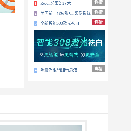
详情
1
Recell分离治疗术
详情
2
美国新一代皮肤CT影像系统
详情
3
全新智能308激光祛白
详情
4
毛囊外根鞘细胞悬液