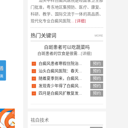
汕头中科白癜风医院是经国家卫生部
门批准，粤东地区集预防、医疗、康复、
科研、教学、国际交流于一体的高品质、
现代化专业白癜风医院
... [详细]
热门关键词
MORE
白斑患者可以吃蔬菜吗
白斑患者的饮食是很需...
[详细]
·
白癜风患者寒假住院治...
预约
·
汕头白癜风医院：春天...
预约
·
随着夏季到来，白癜风...
预约
·
发现青少年得了白癜风...
预约
·
四月是白癜风扩散复发...
预约
祛白技术