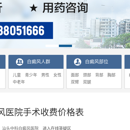
白癜风人群
白癜风部位
儿童
青少年
男性
女性
面部
颈部
背部
胸部
中老年
双臂
双腿
风医院手术收费价格表
1-16 汕头中科白癜风医院
进入在线答疑区