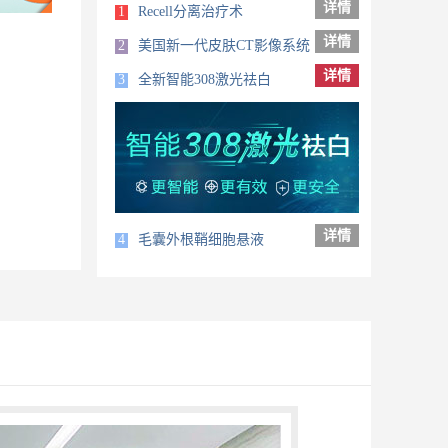
详情
1
Recell分离治疗术
详情
2
美国新一代皮肤CT影像系统
详情
3
全新智能308激光祛白
详情
4
毛囊外根鞘细胞悬液