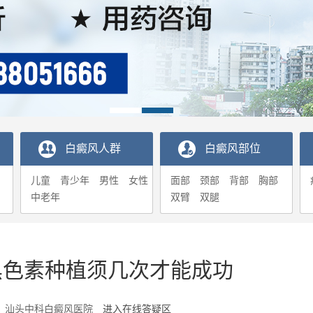
白癜风人群
白癜风部位
儿童
青少年
男性
女性
面部
颈部
背部
胸部
中老年
双臂
双腿
黑色素种植须几次才能成功
2-13 汕头中科白癜风医院
进入在线答疑区