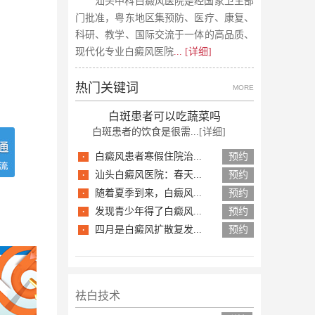
汕头中科白癜风医院是经国家卫生部
门批准，粤东地区集预防、医疗、康复、
科研、教学、国际交流于一体的高品质、
现代化专业白癜风医院
... [详细]
热门关键词
MORE
白斑患者可以吃蔬菜吗
白斑患者的饮食是很需...
[详细]
·
白癜风患者寒假住院治...
预约
·
汕头白癜风医院：春天...
预约
·
随着夏季到来，白癜风...
预约
·
发现青少年得了白癜风...
预约
·
四月是白癜风扩散复发...
预约
祛白技术