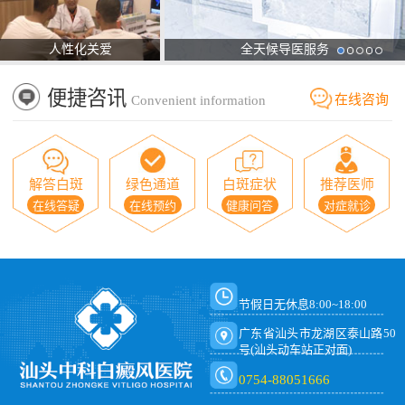
人性化关爱
全天候导医服务
便捷咨讯
在线咨询
Convenient information
解答白斑
绿色通道
白斑症状
推荐医师
在线答疑
在线预约
健康问答
对症就诊
节假日无休息8:00~18:00
广东省汕头市龙湖区泰山路50
号(汕头动车站正对面)
0754-88051666