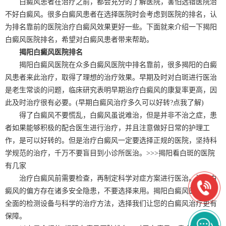
白癜风患者在治疗之前，都会充分的了解医院，害怕选错医院治
不好白癜风。很多白癜风患者在选择医院时会考虑到医院的排名，认
为排名靠前的医院治疗白癜风效果更好一些。下面就来介绍一下揭阳
白癜风医院排名，希望对白癜风患者带来帮助。
揭阳白癜风医院排名
揭阳白癜风医院在众多白癜风医院中排名靠前，很多揭阳的白癜
风患者来此治疗，取得了理想的治疗效果。早期及时对白斑进行医治
是老生常谈的问题，临床研究表明早期治疗白癜风的康复率更高，因
此及时治疗很有必要。(早期白癜风治疗多久可以好转?点我了解)
得了白癜风不要慌乱，白癜风虽说难治，但是并非不治之症，患
者如果能够积极的配合医生进行治疗，并且注意做好日常的护理工
作，是可以好转的。但是治疗白癜风一定要选择正规的医院，坚持科
学规范的治疗，千万不要盲目到小诊所医治。>>>揭阳看白斑的医院
有几家
治疗白癜风前需要检查，再制定科学对症方案进行医治。治疗白
癜风的偏方存在诸多安全隐患，不要选择来用。揭阳白癜风医院拥有
全面的检测设备与科学的治疗方法，选择我们让您的白癜风治疗更有
保障。