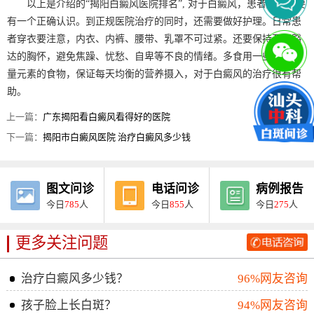
以上是介绍的“揭阳白癜风医院排名”, 对于白癜风，患者朋友需要
有一个正确认识。到正规医院治疗的同时，还需要做好护理。日常患
者穿衣要注意，内衣、内裤、腰带、乳罩不可过紧。还要保持开朗豁
达的胸怀，避免焦躁、忧愁、自卑等不良的情绪。多食用一些富含微
量元素的食物，保证每天均衡的营养摄入，对于白癜风的治疗很有帮
助。
上一篇：
广东揭阳看白癜风看得好的医院
下一篇：
揭阳市白癜风医院 治疗白癜风多少钱
图文问诊
电话问诊
病例报告
今日
785
人
今日
855
人
今日
275
人
更多关注问题
治疗白癜风多少钱？
96%网友咨询
孩子脸上长白斑？
94%网友咨询