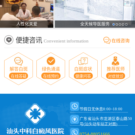
人性化关爱
全天候导医服务
便捷咨讯
在线咨询
Convenient information
解答白斑
绿色通道
白斑症状
推荐医师
在线答疑
在线预约
健康问答
对症就诊
节假日无休息8:00~18:00
广东省汕头市龙湖区泰山路50
号(汕头动车站正对面)
0754-88051666