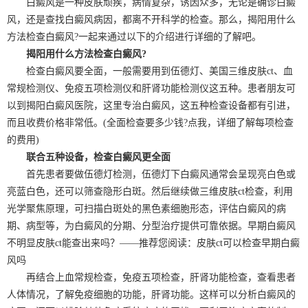
白癜风是一种皮肤顽疾，病情复杂，诱因众多，无论是确诊白癜
风，还是查找白癜风病因，都离不开科学的检查。那么，揭阳用什么
方法检查白癜风?一起来通过以下的介绍进行详细的了解吧。
揭阳用什么方法检查白癜风?
检查白癜风要全面，一般需要用到伍德灯、美国三维皮肤ct、血
常规检测仪、免疫五项检测仪和肝肾功能检测仪这五种。患者朋友可
以到揭阳白癜风医院，这里专治白癜风，这五种检查设备都有引进，
而且收费价格非常低。(全面检查要多少钱?点我，详细了解每项检查
的费用)
联合五种设备，检查白癜风更全面
首先患者要做伍德灯检测，伍德灯下白癜风通常会呈现亮白色或
亮蓝白色，还可以筛查隐形白斑。然后继续做三维皮肤ct检查，利用
光学聚焦原理，可扫描白斑处的黑色素细胞形态，评估白癜风的病
期、病型等，为白癜风的分期、分型治疗提供可靠依据。早期白癜风
不明显皮肤ct能查出来吗？——推荐您阅读：皮肤ct可以检查早期白癜
风吗
再结合上血常规检查，免疫五项检查，肝肾功能检查，查看患者
人体情况，了解免疫细胞的功能，肝肾功能。这样可以分析白癜风的