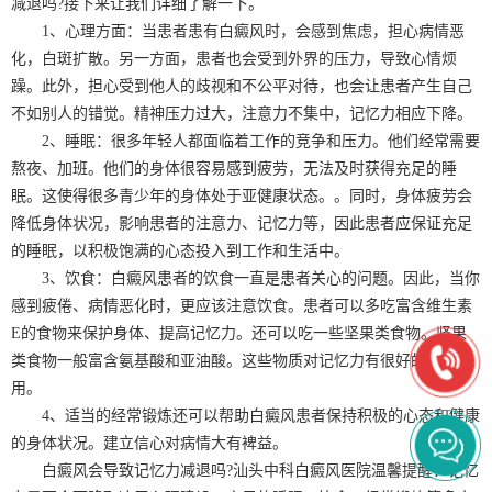
减退吗?接下来让我们详细了解一下。
1、心理方面：当患者患有白癜风时，会感到焦虑，担心病情恶
化，白斑扩散。另一方面，患者也会受到外界的压力，导致心情烦
躁。此外，担心受到他人的歧视和不公平对待，也会让患者产生自己
不如别人的错觉。精神压力过大，注意力不集中，记忆力相应下降。
2、睡眠：很多年轻人都面临着工作的竞争和压力。他们经常需要
熬夜、加班。他们的身体很容易感到疲劳，无法及时获得充足的睡
眠。这使得很多青少年的身体处于亚健康状态。。同时，身体疲劳会
降低身体状况，影响患者的注意力、记忆力等，因此患者应保证充足
的睡眠，以积极饱满的心态投入到工作和生活中。
3、饮食：白癜风患者的饮食一直是患者关心的问题。因此，当你
感到疲倦、病情恶化时，更应该注意饮食。患者可以多吃富含维生素
E的食物来保护身体、提高记忆力。还可以吃一些坚果类食物。坚果
类食物一般富含氨基酸和亚油酸。这些物质对记忆力有很好的保护作
用。
4、适当的经常锻炼还可以帮助白癜风患者保持积极的心态和健康
的身体状况。建立信心对病情大有裨益。
白癜风会导致记忆力减退吗?汕头中科白癜风医院温馨提醒：记忆