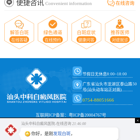
便捷咨讯
在线咨询
Convenient information
解答白斑
绿色通道
白斑症状
推荐医师
在线答疑
在线预约
健康问答
对症就诊
节假日无休息8:00~18:00
广东省汕头市龙湖区泰山路50
号(汕头动车站正对面)
0754-88051666
互联网ICP备案：粤ICP备20004767号
×
汕头中科白癜风医院-在线咨询
21:46:00
你好，是刚
发现白斑
，还是