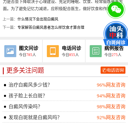
力是否会下降取决于心理建设、充足的睡眠、饮食、经常锻炼等多方
面。为了避免记忆力减退，应积极配合医生，做好饮食和作息安排。
上一篇：
什么情况下会出现白癜风
下一篇：
专家解答白癜风患者怎么样饮食才算合理
图文问诊
电话问诊
病例报告
今日
785
人
今日
855
人
今日
275
人
更多关注问题
治疗白癜风多少钱？
96%网友咨询
孩子脸上长白斑？
94%网友咨询
白癜风传染吗？
98%网友咨询
发现白斑就是白癜风吗？
92%网友咨询