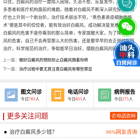
以往，白癜风的治疗一度陷入困境，久治不愈、反复发作，是摆在众
多患者和医疗机构面前的难题，随着对白癜风不断深入研究探索，治
疗也上升到一个新台阶，治疗技术层出不穷，“黑色素表皮细胞移植
术”便是其中的佼佼者，能有效治好白癜风，成功解决复发难题。
白癜风的危害不是你看到的那么简单，专家提醒大家，为了降低白癜
风的危害，自己不会再受那么大的伤害，还是要早早的去正规的医院
治疗，科学规范的治疗，争取能早日治好，摆脱白癜风的困扰。
上一篇：
做好白癜风的预防防止白癜风围着你转
下一篇：
治疗过程中要尤其注意白癜风有哪些禁忌
图文问诊
电话问诊
病例报告
今日
785
人
今日
855
人
今日
275
人
更多关注问题
治疗白癜风多少钱？
96%网友咨询