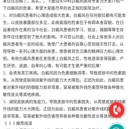
家往往忽略了，其实，。下面汕头中科白癜风医院专家为大家介绍一
下白癜风的危害，希望大家能尽早的去正规的医院治疗。
1、对白癜风患者的心理造成极大危害。白癜风在任何部位都有可能发
生，以皮肤暴露部位多见，此病直接的危害在于有碍本身容貌。在日
益重视外在美的当今社会，白癜风患者的学习、就业、婚姻等等生存
条件往往都受到了很大的影响。不可否认的是，社会上有很多人对白
癜风患者有一定的歧视，致使广大患者的自尊心受到毁灭性打击，从
而导致一系列心理方面的疾患，使患者背负沉重的精神压力和心理负
担。有些白癜风患者在发现患上白癜风之后，性格逐渐变得孤僻，产
生厌世、逃避、自卑的心理，有可能才生更严重的后果!
2、会诱发其它疾病。白癜风因为色素细胞凋零，导致皮肤中的色素脱
失，从而使皮肤阻挡紫外线的能力大大降低。正因为如此，白癜风患
者对紫外线的防御能力就非常差，容易被紫外线伤害而导致各种像光
敏性皮炎等其他疾病。
3、减轻皮肤病的免疫力。导致皮肤中的色素脱失，从而使皮肤阻挡紫
外线的能力大大降低。正因为如此，白癜风患者对紫外线的防御能力
就非常差，容易被紫外线伤害而导致各种像光敏性皮炎等其他疾病。
《《《 推荐阅读