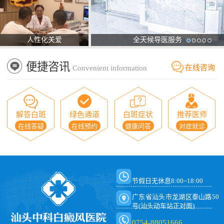
人性化关爱
全天候导医服务
便捷咨讯
在线咨询
Convenient information
解答白斑
绿色通道
白斑症状
推荐医师
在线答疑
在线预约
健康问答
对症就诊
节假日无休息8:00~18:00
广东省汕头市龙湖区泰山路50
号(汕头动车站正对面)
0754-88051666