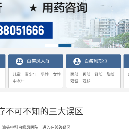
白癜风人群
白癜风部位
儿童
青少年
男性
女性
面部
颈部
背部
胸部
中老年
双臂
双腿
疗不可不知的三大误区
3-18 汕头中科白癜风医院
进入在线答疑区