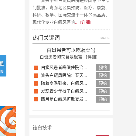
汕头中科白癜风医院是经国家卫生部
门批准，粤东地区集预防、医疗、康复、
科研、教学、国际交流于一体的高品质、
现代化专业白癜风医院
... [详细]
热门关键词
MORE
白斑患者可以吃蔬菜吗
白斑患者的饮食是很需...
[详细]
·
白癜风患者寒假住院治...
预约
·
汕头白癜风医院：春天...
预约
·
随着夏季到来，白癜风...
预约
·
发现青少年得了白癜风...
预约
·
四月是白癜风扩散复发...
预约
祛白技术