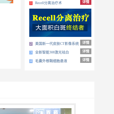
详情
1
Recell分离治疗术
详情
2
美国新一代皮肤CT影像系统
详情
3
全新智能308激光祛白
详情
4
毛囊外根鞘细胞悬液