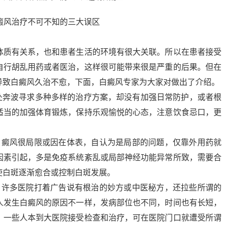
体质有关系，也和患者生活的环境有很大关联。所以在患者接受
自行胡乱用药或者医治，这样很可能带来很是严重的后果。但在
导致白癜风久治不愈，下面，白癜风专家为大家对做出了介绍。
四处奔波寻求多种多样的治疗方案，却没有加强日常防护，或者根
适当的加强体育锻炼，保持乐观愉悦的心态，注意饮食忌口，更
白癜风很局限或因在体表，自认为是局部的问题，仅靠外用药就
因素引起，多是免疫系统紊乱或局部神经功能异常所致，需要合
使白斑逐渐愈合或控制白斑发展。
：许多医院打着广告说有根治的妙方或中医秘方，还拉些所谓的
人发生白癜风的原因不一样，发病部位也不同，时间也有长短，
，一些人本到大医院接受检查和治疗，可在医院门口就遭受所谓