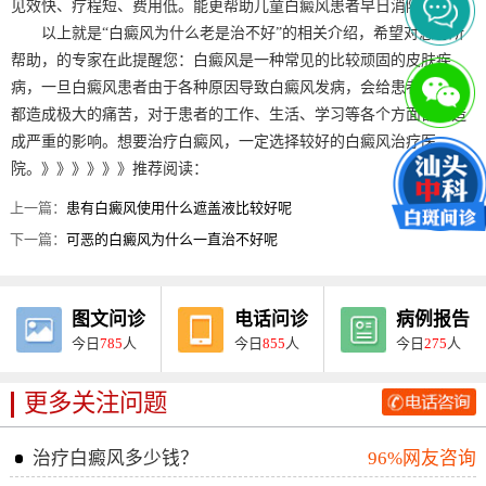
见效快、疗程短、费用低。能更帮助儿童白癜风患者早日消除白斑。
以上就是“白癜风为什么老是治不好”的相关介绍，希望对您有所
帮助，的专家在此提醒您：白癜风是一种常见的比较顽固的皮肤疾
病，一旦白癜风患者由于各种原因导致白癜风发病，会给患者的身心
都造成极大的痛苦，对于患者的工作、生活、学习等各个方面都会造
成严重的影响。想要治疗白癜风，一定选择较好的白癜风治疗医
院。》》》》》》推荐阅读：
上一篇：
患有白癜风使用什么遮盖液比较好呢
下一篇：
可恶的白癜风为什么一直治不好呢
图文问诊
电话问诊
病例报告
今日
785
人
今日
855
人
今日
275
人
更多关注问题
治疗白癜风多少钱？
96%网友咨询