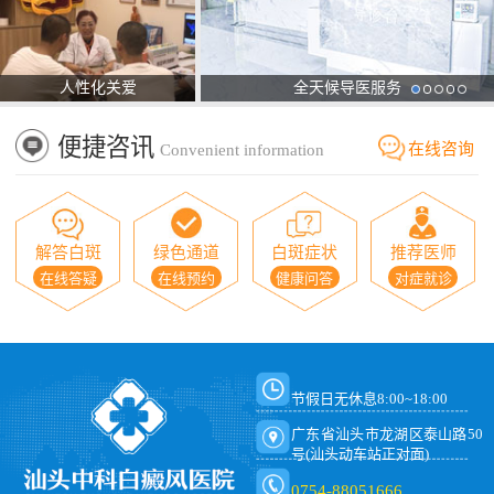
人性化关爱
全天候导医服务
便捷咨讯
在线咨询
Convenient information
解答白斑
绿色通道
白斑症状
推荐医师
在线答疑
在线预约
健康问答
对症就诊
节假日无休息8:00~18:00
广东省汕头市龙湖区泰山路50
号(汕头动车站正对面)
0754-88051666