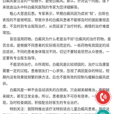
白癜风要注意的一些细节，避免白癜风。那么，针对这个问题，接下
来就由汕头中科白癜风医院的专家为您详细解答。
粗心大意造后患。专家表示，早期白癜风因为症状“轻”，白斑也
表现的不是很明显，导致许多的白癜风患者不能够及时的提起重视态
度，不及时到专业医院治疗，从而延误了治疗时机，病情的治疗难度
增加。
盲目滥用药物。白癜风为什么老是治不好?白癜风的治疗药物，是
否合适，是根据不同患者的实际情况而定的。一些药物有其固定的适
应症状，不同的患者身体情况不同，切记不要轻易贸然从众使用，一
定要有专业医生指导。
不能坚持治疗。众所周知，白癜风是比较顽固的，治疗以及康复
需要一定的过程。患者朋友们一心求快，忽视了病因复杂的特征，短
期内没有效果就频繁的换方法，后也不能有效的控制与缓解白癜风症
状。
白癜风是一种不会自动消失的白斑病，只会越来越难治，面积越
来越大，甚至泛发全身。所以，患者朋友不可存有侥幸，一定要早发
现，及时检查病因，积极配合好医生的专业治疗。
特别关注：我院特推出该疗法特别适合儿童白癜风患者。其疗法