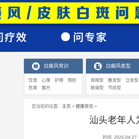
白癜风常识
白癜风类型
饮食
心理
护理
预防
局限型
散发型
泛发型
危害
偏方
肢端型
节段型
您当前的位置：
主页
>
健康资讯
>
汕头老年人
时间: 2025-0