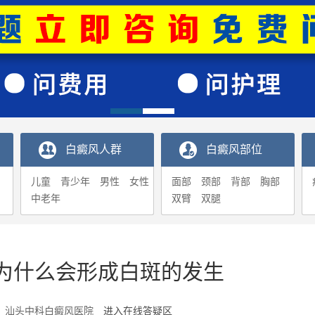
白癜风人群
白癜风部位
儿童
青少年
男性
女性
面部
颈部
背部
胸部
中老年
双臂
双腿
为什么会形成白斑的发生
4-27 汕头中科白癜风医院
进入在线答疑区