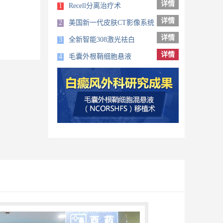
详情
1
Recell分离治疗术
详情
2
美国新一代皮肤CT影像系统
详情
3
全新智能308激光祛白
详情
4
毛囊外根鞘细胞悬液