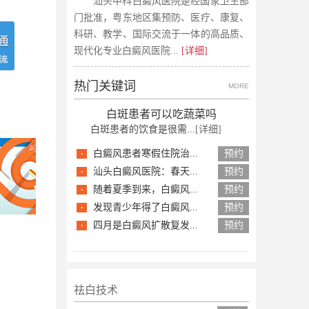
汕头中科白癜风医院是经国家卫生部
门批准，粤东地区集预防、医疗、康复、
科研、教学、国际交流于一体的高品质、
现代化专业白癜风医院
... [详细]
热门关键词
MORE
白斑患者可以吃蔬菜吗
白斑患者的饮食是很需...
[详细]
·
白癜风患者寒假住院治...
预约
·
汕头白癜风医院：春天...
预约
·
随着夏季到来，白癜风...
预约
·
发现青少年得了白癜风...
预约
·
四月是白癜风扩散复发...
预约
祛白技术