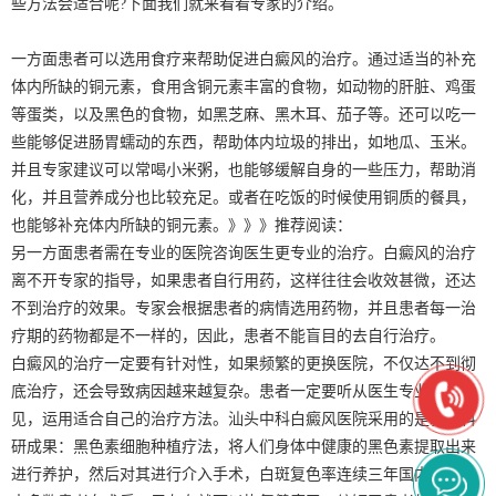
些方法会适合呢?下面我们就来看看专家的介绍。
一方面患者可以选用食疗来帮助促进白癜风的治疗。通过适当的补充
体内所缺的铜元素，食用含铜元素丰富的食物，如动物的肝脏、鸡蛋
等蛋类，以及黑色的食物，如黑芝麻、黑木耳、茄子等。还可以吃一
些能够促进肠胃蠕动的东西，帮助体内垃圾的排出，如地瓜、玉米。
并且专家建议可以常喝小米粥，也能够缓解自身的一些压力，帮助消
化，并且营养成分也比较充足。或者在吃饭的时候使用铜质的餐具，
也能够补充体内所缺的铜元素。》》》推荐阅读：
另一方面患者需在专业的医院咨询医生更专业的治疗。白癜风的治疗
离不开专家的指导，如果患者自行用药，这样往往会收效甚微，还达
不到治疗的效果。专家会根据患者的病情选用药物，并且患者每一治
疗期的药物都是不一样的，因此，患者不能盲目的去自行治疗。
白癜风的治疗一定要有针对性，如果频繁的更换医院，不仅达不到彻
底治疗，还会导致病因越来越复杂。患者一定要听从医生专业的意
见，运用适合自己的治疗方法。汕头中科白癜风医院采用的是新的科
研成果：黑色素细胞种植疗法，将人们身体中健康的黑色素提取出来
进行养护，然后对其进行介入手术，白斑复色率连续三年国内领先。