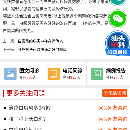
大多数患者在术后一周左右就可以恢复健康了，缩短了患者的治疗时
间，减轻了患者的精神压力及经济压力。
哪些方法会适合白癜风患者?以上就是这个问题的介绍与建议，医院提
醒：患上白癜风只要患者好好的治疗再加上自身的护理，是可以摆脱
白癜风的困扰的。
上一篇：
白癜风的危害中存在遗传么
下一篇：
哪些方法可以快速治好白癜风
图文问诊
电话问诊
病例报告
今日
785
人
今日
855
人
今日
275
人
更多关注问题
治疗白癜风多少钱？
96%网友咨询
孩子脸上长白斑？
94%网友咨询