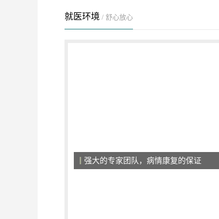
就医环境
/ 舒心放心
获中外荣誉，专业祛白实力认证