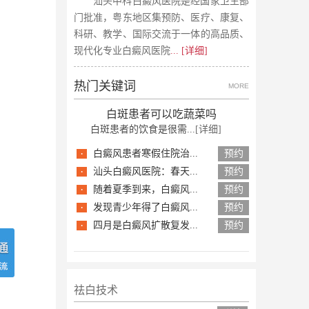
汕头中科白癜风医院是经国家卫生部
门批准，粤东地区集预防、医疗、康复、
科研、教学、国际交流于一体的高品质、
现代化专业白癜风医院
... [详细]
热门关键词
MORE
白斑患者可以吃蔬菜吗
白斑患者的饮食是很需...
[详细]
·
白癜风患者寒假住院治...
预约
·
汕头白癜风医院：春天...
预约
·
随着夏季到来，白癜风...
预约
·
发现青少年得了白癜风...
预约
·
四月是白癜风扩散复发...
预约
祛白技术