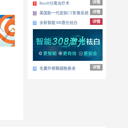
详情
1
Recell分离治疗术
详情
2
美国新一代皮肤CT影像系统
详情
3
全新智能308激光祛白
详情
4
毛囊外根鞘细胞悬液