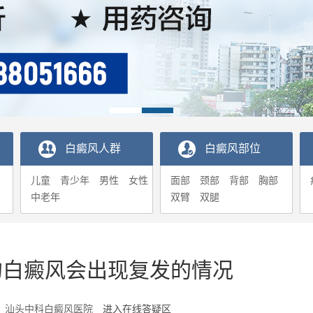
白癜风人群
白癜风部位
儿童
青少年
男性
女性
面部
颈部
背部
胸部
中老年
双臂
双腿
的白癜风会出现复发的情况
5-15 汕头中科白癜风医院
进入在线答疑区