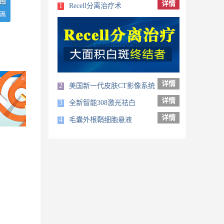
详情
1
Recell分离治疗术
详情
2
美国新一代皮肤CT影像系统
详情
3
全新智能308激光祛白
详情
4
毛囊外根鞘细胞悬液