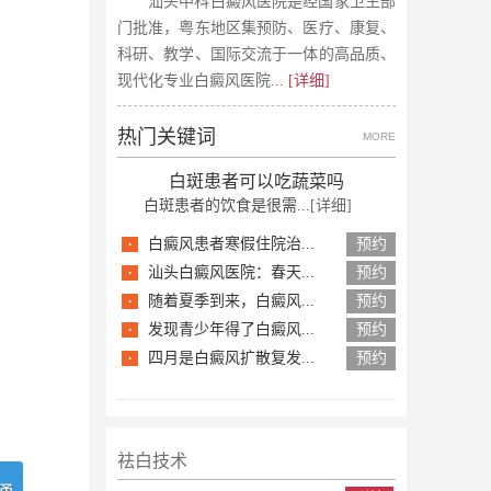
汕头中科白癜风医院是经国家卫生部
门批准，粤东地区集预防、医疗、康复、
科研、教学、国际交流于一体的高品质、
现代化专业白癜风医院
... [详细]
热门关键词
MORE
白斑患者可以吃蔬菜吗
白斑患者的饮食是很需...
[详细]
·
白癜风患者寒假住院治...
预约
·
汕头白癜风医院：春天...
预约
·
随着夏季到来，白癜风...
预约
·
发现青少年得了白癜风...
预约
·
四月是白癜风扩散复发...
预约
祛白技术