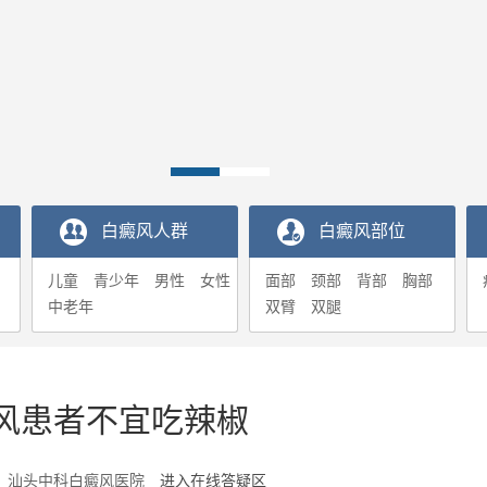
白癜风人群
白癜风部位
儿童
青少年
男性
女性
面部
颈部
背部
胸部
中老年
双臂
双腿
风患者不宜吃辣椒
5-17 汕头中科白癜风医院
进入在线答疑区