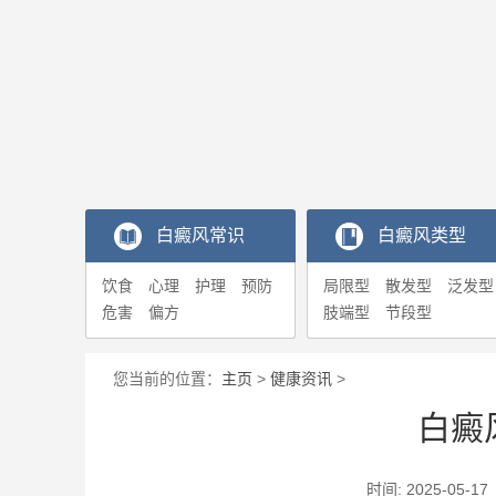
白癜风常识
白癜风类型
饮食
心理
护理
预防
局限型
散发型
泛发型
危害
偏方
肢端型
节段型
您当前的位置：
主页
>
健康资讯
>
白癜
时间: 2025-0