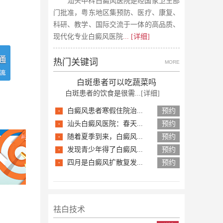
汕头中科白癜风医院是经国家卫生部
门批准，粤东地区集预防、医疗、康复、
科研、教学、国际交流于一体的高品质、
现代化专业白癜风医院
... [详细]
热门关键词
MORE
白斑患者可以吃蔬菜吗
白斑患者的饮食是很需...
[详细]
·
白癜风患者寒假住院治...
预约
·
汕头白癜风医院：春天...
预约
·
随着夏季到来，白癜风...
预约
·
发现青少年得了白癜风...
预约
·
四月是白癜风扩散复发...
预约
祛白技术