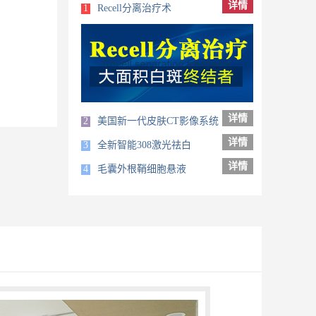
详情
1
Recell分离治疗术
详情
2
美国新一代皮肤CT影像系统
详情
3
全新智能308激光祛白
详情
4
毛囊外根鞘细胞悬液