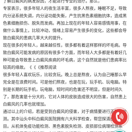
了解白癜风的病发原因，才能进行专业的治疗。那么，
专家表示，很多年轻人的夜生活丰富，很多人熬夜，睡眠不足，导致
内分泌系统失调，内分泌功能失衡，产生抗黑色素细胞抗体，造成黑
色素细胞损伤、脱失而发病。再加上现在的年轻人容易感情用事，在
做什么事情上，比较冲动，情绪上容易产生很多的变化，这些都会导
致白癜风的患病几率大大的提升。
现在很多的年轻人，越来越任性，很多都有着这样那样的坏毛病。导
致白癜风可能发病的原因有很多个方面，而年轻人大多都是有着好几
种可能会导致患上白癜风疾病的坏毛病，这个自然就是他们患病率比
较高的缘故。《《《推荐阅读
很多年轻人喜欢玩乐，比较贪玩。晚上总是熬夜，认为自己睡那么早
完全是在浪费时间。可是他们熬夜，也是在玩，玩手机、玩电脑。特
别是长期的玩手机，玩电脑，短时间的危害还不明显，但是时间久
了，那危害是十分大的，它对人体的皮肤造成很大的伤害，自然患上
白癜风的几率也就增加。
通过以上的介绍，若是受到白癜风的侵害，对于病情要进行正确的检
测。其中汕头中科白癜风医院拥有六大科学检查，帮您探清白斑真面
目。从机体免疫功能检测、黑色素脱失检测、皮损部位病理检测系