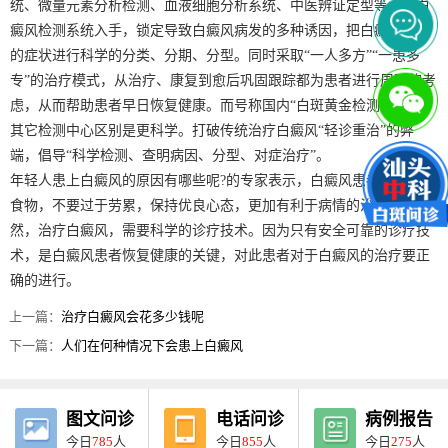
统、微量元素分析检测、血液细胞分析系统、中医辨证定型等六大白
癜风检测系统入手，锁定导致白癜风病发的多种诱因，把白癜风患者
的症状进行科学的分类、分期、分型。同时采取“一人多方”“一患多
专”的治疗模式，从治疗、康复到愈后巩固跟踪都为患者进行周到的考
虑，从而帮助患者早日恢复健康。而号称国内“白斑黄金检测中心”与
其它检测中心区别是更科学。打破传统治疗白癜风“轻诊重治”的弊
端，倡导“科学检测、查明病因、分型、对症治疗”。
年轻人患上白癜风的原因有哪些呢?的专家表示，白癜风患者不吃辛辣
食物，不要过于劳累，保持优良心态，更加有利于病情的治疗。当
然，治疗白癜风，需要科学的诊疗技术。因为只有安全可靠的诊疗技
术，是白癜风患者恢复健康的关键，对此患者对于白癜风的治疗要正
确的进行。
上一篇：
治疗白癜风会花多少钱呢
下一篇：
人们在何种情况下会患上白癜风
图文问诊
电话问诊
病例报告
今日
785
人
今日
855
人
今日
275
人