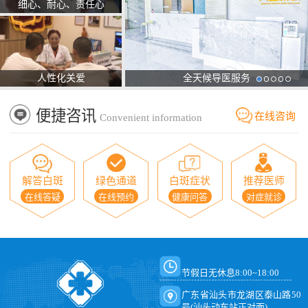
细心、耐心、责任心
人性化关爱
全天候导医服务
便捷咨讯
在线咨询
Convenient information
解答白斑
绿色通道
白斑症状
推荐医师
在线答疑
在线预约
健康问答
对症就诊
节假日无休息8:00~18:00
广东省汕头市龙湖区泰山路50
号(汕头动车站正对面)