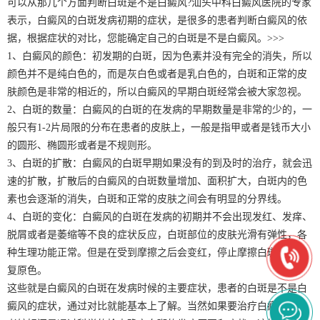
可以从那几个方面判断白斑是不是白癜风?汕头中科白癜风医院的专家
表示，白癜风的白斑发病初期的症状，是很多的患者判断白癜风的依
据，根据症状的对比，您能确定自己的白斑是不是白癜风。>>>
1、白癜风的颜色：初发期的白斑，因为色素并没有完全的消失，所以
颜色并不是纯白色的，而是灰白色或者是乳白色的，白斑和正常的皮
肤颜色是非常的相近的，所以白癜风的早期白斑经常会被大家忽视。
2、白斑的数量：白癜风的白斑的在发病的早期数量是非常的少的，一
般只有1-2片局限的分布在患者的皮肤上，一般是指甲或者是钱币大小
的圆形、椭圆形或者是不规则形。
3、白斑的扩散：白癜风的白斑早期如果没有的到及时的治疗，就会迅
速的扩散，扩散后的白癜风的白斑数量增加、面积扩大，白斑内的色
素也会逐渐的消失，白斑和正常的皮肤之间会有明显的分界线。
4、白斑的变化：白癜风的白斑在发病的初期并不会出现发红、发痒、
脱屑或者是萎缩等不良的症状反应，白斑部位的皮肤光滑有弹性，各
种生理功能正常。但是在受到摩擦之后会变红，停止摩擦白斑就会恢
复原色。
这些就是白癜风的白斑在发病时候的主要症状，患者的白斑是不是白
癜风的症状，通过对比就能基本上了解。当然如果要治疗白癜风，患