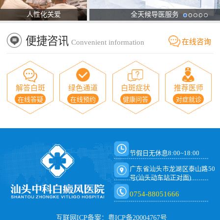
人性化关爱
全天候导医服务
便捷咨讯
在线咨询
Convenient information
解答白斑
绿色通道
白斑症状
推荐医师
在线答疑
在线预约
健康问答
对症就诊
节假日无休息8:00~18:00
广东省汕头市龙湖区泰山路50
号(汕头动车站正对面)
0754-88051666
互联网ICP备案：粤ICP备20004767号