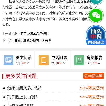
白癜风患者多吃芝麻酱怎么样?汕头中科白癜风医院温馨提醒：一
般来说，白癜风患者适量食用芝麻酱可能对病情有一定的好处。不
过，每个人的体质和状况不同，对食物的反应也会不同。另外，白癜
风患者在日常饮食中要注意均衡饮食，多食用富含维生素和矿物质的
食物。
上一篇：
脸上有白斑怎么治疗好呢
下一篇：
白癜风和紫外线有什么关系
图文问诊
电话问诊
病例报告
今日
785
人
今日
855
人
今日
275
人
更多关注问题
治疗白癜风多少钱？
96%网友咨询
孩子脸上长白斑？
94%网友咨询