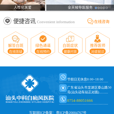
人性化关爱
全天候导医服务
便捷咨讯
在线咨询
Convenient information
解答白斑
绿色通道
白斑症状
推荐医师
在线答疑
在线预约
健康问答
对症就诊
节假日无休息8:00~18:00
广东省汕头市龙湖区泰山路50
号(汕头动车站正对面)
0754-88051666
互联网ICP备案：粤ICP备20004767号