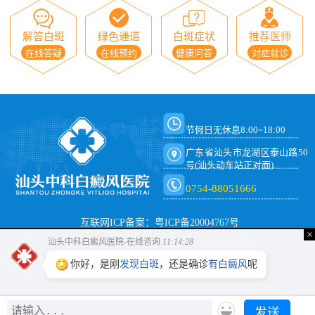
解答白斑
绿色通道
白斑症状
推荐医师
在线答疑
在线预约
健康问答
对症就诊
节假日无休息8:00~18:00
广东省汕头市龙湖区泰山路50
号(汕头动车站正对面)
0754-88051666
互联网ICP备案：粤ICP备20004767号
×
汕头中科白癜风医院-在线咨询
11:14:29
你好，是刚
发现白斑
，还是确诊
有白癜风
呢？
发送