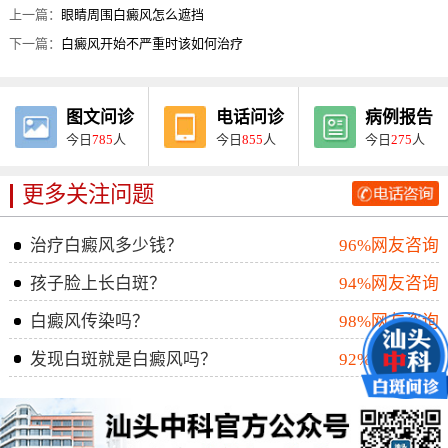
上一篇：
眼睛周围白癜风怎么遮挡
下一篇：
白癜风开始不严重时该如何治疗
图文问诊
电话问诊
病例报告
今日
785
人
今日
855
人
今日
275
人
更多关注问题
治疗白癜风多少钱？
96%网友咨询
孩子脸上长白斑？
94%网友咨询
白癜风传染吗？
98%网友咨询
发现白斑就是白癜风吗？
92%网友咨询