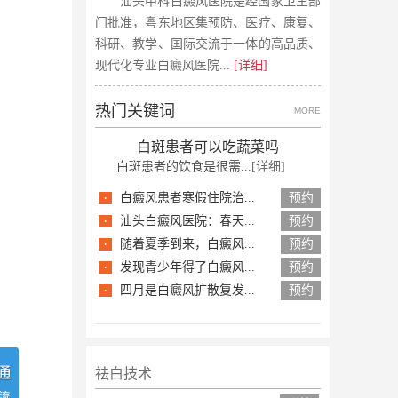
汕头中科白癜风医院是经国家卫生部
门批准，粤东地区集预防、医疗、康复、
科研、教学、国际交流于一体的高品质、
现代化专业白癜风医院
... [详细]
热门关键词
MORE
白斑患者可以吃蔬菜吗
白斑患者的饮食是很需...
[详细]
·
白癜风患者寒假住院治...
预约
·
汕头白癜风医院：春天...
预约
·
随着夏季到来，白癜风...
预约
·
发现青少年得了白癜风...
预约
·
四月是白癜风扩散复发...
预约
祛白技术