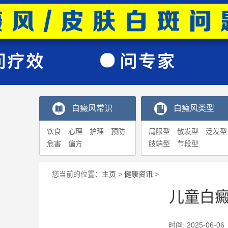
白癜风常识
白癜风类型
饮食
心理
护理
预防
局限型
散发型
泛发型
危害
偏方
肢端型
节段型
您当前的位置：
主页
>
健康资讯
>
儿童白
时间: 2025-0