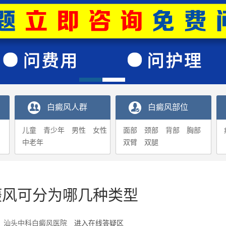
白癜风人群
白癜风部位
儿童
青少年
男性
女性
面部
颈部
背部
胸部
中老年
双臂
双腿
癜风可分为哪几种类型
6-06 汕头中科白癜风医院
进入在线答疑区