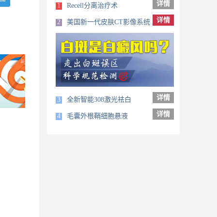
详情
1
Recell分离治疗术
详情
2
美国新一代皮肤CT影像系统
详情
3
全新智能308激光祛白
详情
4
毛囊外根鞘细胞悬液