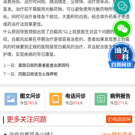
该费用低、治疗时间短、随治随走、见效快、治疗效率高、愈后不易
复发。治疗前不需服用光敏药物，可以避免使用光敏药物所带来的坏
处。同时可治疗身体各个部位、大面积的白斑。结合体外药离子渗透
或药浴疗法效果更佳。
什么原因导致颈部出现了白癜风?以上就是医生对这个问题的详细介
绍，白癜风如果在早期治疗是很容易治愈的，患者如果发现患上白癜
风的时候要到正规的医院接受白癜风的治疗，并且配合医生做好日常
护理，实现疾病的早日康复。
上一篇：
面部白斑的患者能查出原因吗
下一篇：
四肢白斑该怎么保养呢
图文问诊
电话问诊
病例报告
今日
785
人
今日
855
人
今日
275
人
更多关注问题
治疗白癜风多少钱？
96%网友咨询