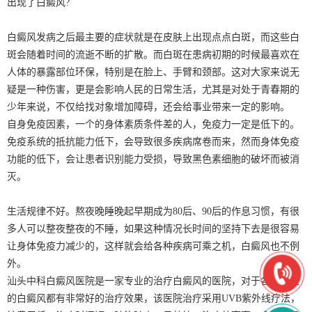
出现了白癜风?
白癜风发病之后最主要的症状就是在皮肤上出现点点白斑，而这些白
斑会随着时间的流逝不断的扩散。而白斑在患病初期的时候最喜欢在
人体的暴露部位环保，特别是在脸上、手臂和颈部。这对大家来说无
疑是一种伤害，更是会影响人民的日常生活，尤其是对处于青春期的
少年来说，不仅给找对象增加障碍，还会给事业带来一定的影响。
自身免疫因素，一个的身体素质条件差的人，免疫力一定是低下的。
免疫系统的抵抗能力低下，会导致很多疾病席卷而来，然而身体免疫
功能的低下，会让患者识别能力受损，导致黑色素细胞的破坏而被消
灭。
生活规律不好。熬夜晚睡晚起早期成为80后、90后的作息习惯，有很
多人可以整夜整夜的不睡，如果这种情况长时间的坚持下去是很容易
让身体免疫力减少的，这样就会给各种疾病可乘之机，白癜风也不例
外。
汕头中科白癜风医院是一家专业的治疗白癜风的医院，对于各种类型
的白癜风都有非常好的治疗效果，该医院治疗采用UVB紫外线疗法，