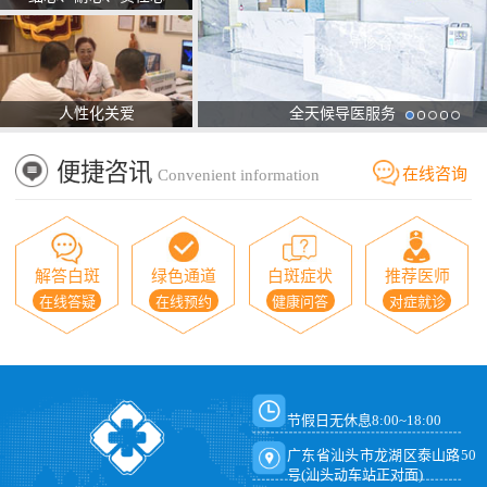
人性化关爱
全天候导医服务
便捷咨讯
在线咨询
Convenient information
解答白斑
绿色通道
白斑症状
推荐医师
在线答疑
在线预约
健康问答
对症就诊
节假日无休息8:00~18:00
广东省汕头市龙湖区泰山路50
号(汕头动车站正对面)