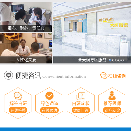
细心、耐心、责任心
人性化关爱
全天候导医服务
便捷咨讯
在线咨询
Convenient information
解答白斑
绿色通道
白斑症状
推荐医师
在线答疑
在线预约
健康问答
对症就诊