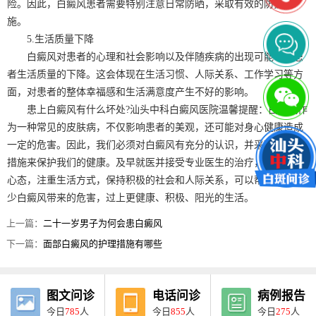
险。因此，白癜风患者需要特别注意日常防晒，采取有效的防护措
施。
5.生活质量下降
白癜风对患者的心理和社会影响以及伴随疾病的出现可能导致患
者生活质量的下降。这会体现在生活习惯、人际关系、工作学习等方
面，对患者的整体幸福感和生活满意度产生不好的影响。
患上白癜风有什么坏处?汕头中科白癜风医院温馨提醒：白癜风作
为一种常见的皮肤病，不仅影响患者的美观，还可能对身心健康造成
一定的危害。因此，我们必须对白癜风有充分的认识，并采取适当的
措施来保护我们的健康。及早就医并接受专业医生的治疗，积极调整
心态，注重生活方式，保持积极的社会和人际关系，可以帮助患者减
少白癜风带来的危害，过上更健康、积极、阳光的生活。
上一篇：
二十一岁男子为何会患白癜风
下一篇：
面部白癜风的护理措施有哪些
图文问诊
电话问诊
病例报告
今日
785
人
今日
855
人
今日
275
人