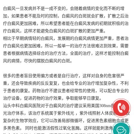
白癜风一旦发病并不是一成不变的，会随着病情的变化而不断的增
加，如果患者不能及时的控制，白癜风的白斑就会扩散，扩散之后治
疗白癜风更加困难，所以希望患者能在白癜风发病的初期就积极的治
疗白癜风，这样才能避免白癜风的白斑扩散的更加严重。
相比于早期病情轻的白癜风，发展期的白癜风病情更加严重，患者治
疗白癜风也更加困难，所以一般单一的治疗方法很难达到效果，需要
患者根据病情选择综合的治疗方法，全面的治疗，这样才能控制白癜
风的病情，尽快的摆脱白癜风的白斑。
很多的患者盲目使用偏方或者是自行治疗，这样对自身的危害很严
重，还会导致疾病的反反复复，也会给专业的治疗增加复杂性，不利
于患者的康复。药物治疗不建议患者经常性的使用，可以配合专业的
治疗设备，促进药物的治疗效果，争取能够早日康复。
汕头中科白癜风医院对于白癜风的治疗建议采用美国308nm极速全激
光治疗体系，该治疗系统属于紫外线光 ，紫外线照射人体皮肤会导致
复杂的生物学效应，它可以改善局部微循环，促进黑色素细胞合成更
多黑色素。 同时也能激活假性过氧化氢酶。这样就能刺激角质形成细