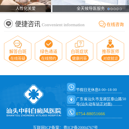
人性化关爱
全天候导医服务
便捷咨讯
在线咨询
Convenient information
解答白斑
绿色通道
白斑症状
推荐医师
在线答疑
在线预约
健康问答
对症就诊
节假日无休息8:00~18:00
广东省汕头市龙湖区泰山路50
号(汕头动车站正对面)
0754-88051666
互联网ICP备案：粤ICP备20004767号