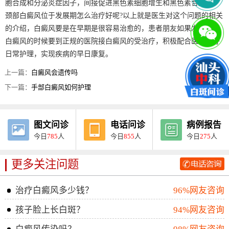
胞合成和分泌炎症因子，间接促进黑色素细胞增生和黑色素合成。
颈部白癜风位于发展期怎么治疗好呢?以上就是医生对这个问题的相关
的介绍，白癜风要是在早期是很容易治愈的，患者朋友如果发现患上
白癜风的时候要到正规的医院接白癜风的受治疗，积极配合医生做好
日常护理，实现疾病的早日康复。
上一篇：
白癜风会遗传吗
下一篇：
手部白癜风如何护理
图文问诊
电话问诊
病例报告
今日
785
人
今日
855
人
今日
275
人
更多关注问题
治疗白癜风多少钱？
96%网友咨询
孩子脸上长白斑？
94%网友咨询