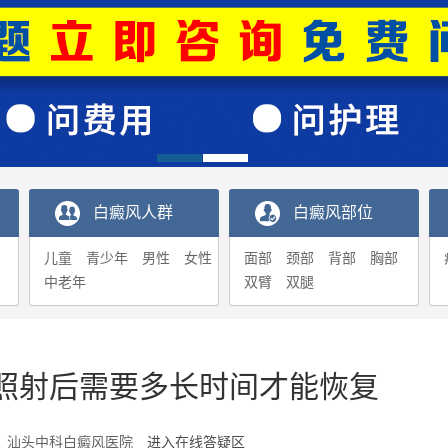
白癜风人群
白癜风部位
儿童
青少年
男性
女性
面部
颈部
背部
胸部
中老年
双臂
双腿
照射后需要多长时间才能恢复
6-12 汕头中科白癜风医院
进入在线答疑区