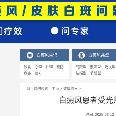
白癜风常识
白癜风类型
饮食
心理
护理
预防
局限型
散发型
泛发型
危害
偏方
肢端型
节段型
您当前的位置：
主页
>
健康资讯
>
白癜风患者受光
时间: 2025-0