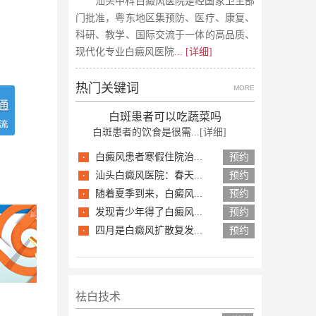
汕头中科白癜风医院是经国家卫生部
门批准，粤东地区集预防、医疗、康复、
科研、教学、国际交流于一体的高品质、
现代化专业白癜风医院
... [详细]
热门关键词
MORE
白斑患者可以吃蔬菜吗
白斑患者的饮食是很需...
[详细]
·
白癜风患者寒假住院治...
预约
·
汕头白癜风医院：春天...
预约
·
随着夏季到来，白癜风...
预约
·
发现青少年得了白癜风...
预约
·
四月是白癜风扩散复发...
预约
祛白技术