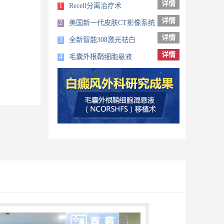
详情
1
Recell分离治疗术
详情
2
美国新一代皮肤CT影像系统
详情
3
全新智能308激光祛白
详情
4
毛囊外根鞘细胞悬液