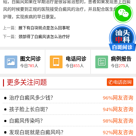
绍，白癜风如果在早期治疗是很容易治愈的，患者如果发现患上白癜
风的时候要到正规的医院接受白癜风的治疗，并且配合医生做好日常
护理，实现疾病的早日康复。
上一篇：
腋下有白块斑点是怎么回事呢
下一篇：
颈部得了白癜风该怎么治疗好
图文问诊
电话问诊
病例报告
今日
785
人
今日
855
人
今日
275
人
更多关注问题
治疗白癜风多少钱？
96%网友咨询
孩子脸上长白斑？
94%网友咨询
白癜风传染吗？
98%网友咨询
发现白斑就是白癜风吗？
92%网友咨询