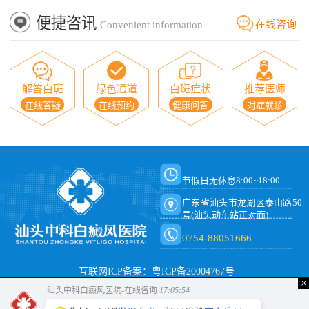
便捷咨讯
在线咨询
Convenient information
解答白斑
绿色通道
白斑症状
推荐医师
在线答疑
在线预约
健康问答
对症就诊
节假日无休息8:00~18:00
广东省汕头市龙湖区泰山路50
号(汕头动车站正对面)
0754-88051666
互联网ICP备案：粤ICP备20004767号
×
汕头中科白癜风医院-在线咨询
17:05:54