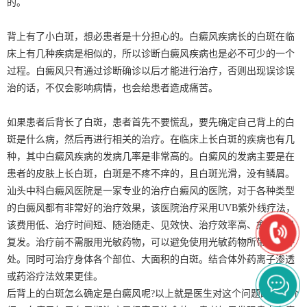
的。
背上有了小白斑，想必患者是十分担心的。白癜风疾病长的白斑在临
床上有几种疾病是相似的，所以诊断白癜风疾病也是必不可少的一个
过程。白癜风只有通过诊断确诊以后才能进行治疗，否则出现误诊误
治的话，不仅会影响病情，也会给患者造成痛苦。
如果患者后背长了白斑，患者首先不要慌乱，要先确定自己背上的白
斑是什么病，然后再进行相关的治疗。在临床上长白斑的疾病也有几
种，其中白癜风疾病的发病几率是非常高的。白癜风的发病主要是在
患者的皮肤上长白斑，白斑是不疼不痒的，且白斑光滑，没有鳞屑。
汕头中科白癜风医院是一家专业的治疗白癜风的医院，对于各种类型
的白癜风都有非常好的治疗效果，该医院治疗采用UVB紫外线疗法，
该费用低、治疗时间短、随治随走、见效快、治疗效率高、愈后不易
复发。治疗前不需服用光敏药物，可以避免使用光敏药物所带来的坏
处。同时可治疗身体各个部位、大面积的白斑。结合体外药离子渗透
或药浴疗法效果更佳。
后背上的白斑怎么确定是白癜风呢?以上就是医生对这个问题的详细介