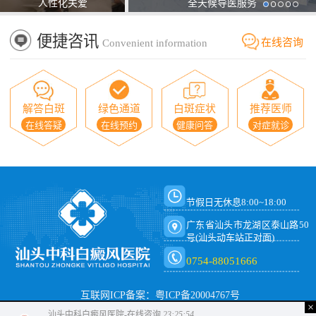
人性化关爱
全天候导医服务
便捷咨讯
在线咨询
Convenient information
解答白斑
绿色通道
白斑症状
推荐医师
在线答疑
在线预约
健康问答
对症就诊
节假日无休息8:00~18:00
广东省汕头市龙湖区泰山路50
号(汕头动车站正对面)
0754-88051666
互联网ICP备案：粤ICP备20004767号
×
汕头中科白癜风医院-在线咨询
23:25:54