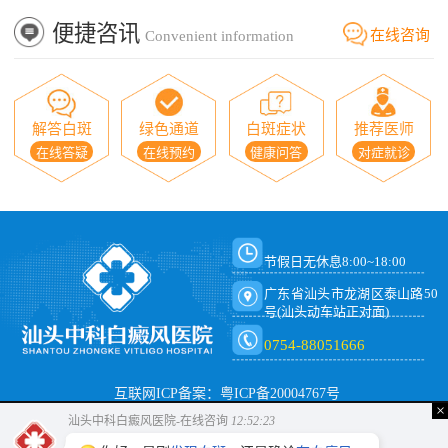
便捷咨讯
在线咨询
Convenient information
解答白斑
绿色通道
白斑症状
推荐医师
在线答疑
在线预约
健康问答
对症就诊
节假日无休息8:00~18:00
广东省汕头市龙湖区泰山路50
号(汕头动车站正对面)
0754-88051666
互联网ICP备案：粤ICP备20004767号
×
汕头中科白癜风医院-在线咨询
12:52:23