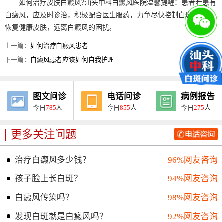
如何治疗皮肤白癜风?汕头中科白癜风医院温馨提醒：患者若患有
白癜风，应及时诊治，积极配合医生服药，力争尽快控制白斑发展，
恢复健康皮肤，远离白癜风的困扰。
上一篇：
如何治疗白癜风患者
下一篇：
白癜风患者应该如何自我护理
图文问诊
电话问诊
病例报告
今日
785
人
今日
855
人
今日
275
人
更多关注问题
治疗白癜风多少钱？
96%网友咨询
孩子脸上长白斑？
94%网友咨询
白癜风传染吗？
98%网友咨询
发现白斑就是白癜风吗？
92%网友咨询