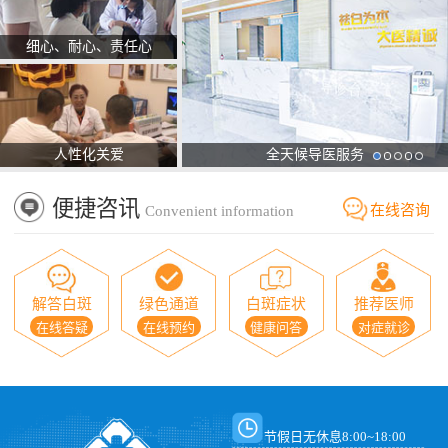
细心、耐心、责任心
人性化关爱
全天候导医服务
便捷咨讯
在线咨询
Convenient information
解答白斑
绿色通道
白斑症状
推荐医师
在线答疑
在线预约
健康问答
对症就诊
节假日无休息8:00~18:00