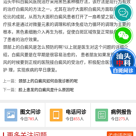
汕头中科白癜风医院治疗采用黑色素种植疗法，该疗法是现行为有效
的治疗白癜风的方法之一，尤其在治疗大面积白癜风方面取得了无与
伦比的成就，从而为大面积白癜风患者打开了一扇希望之窗。它的治
疗技术是通过对微量元素的调理和机体免疫功力循环的调理为主要的
根本，黑色素细胞介入再生为核，促使白斑区域恢复正常肤色，保证
了患者的治疗效果。
颈部上的白癜风是怎么预防的啊?以上就是医生对这个问题的详细介
绍，白癜风要是在早期是很容易治愈的， 患者朋友如果发现患上白癜
风的时候要到正规的医院接白癜风的受治疗，积极配合医生做好日常
护 理，实现疾病的早日康复。
上一篇：
颈部上的白癜风如何自我诊断的呢
下一篇：
脸上患发的白癜风是什么原因呢
图文问诊
电话问诊
病例报告
今日
785
人
今日
855
人
今日
275
人
更多关注问题