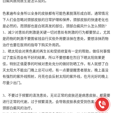
白癜风医院医生是怎么说的。
色素遍布全身所以全身的皮肤都有可能色素脱落形成白斑，通常情况
下人们会忽略对颈部皮肤的日常护理和保养，颈部皮肤的快速老化也
是必然的，而颈部也是白斑高发的部位，颈部白癜风什么怎么预防?
1、减少对患处的刺激是关键一切对患处有刺激的行为都要禁止，尤其
是药物的刺激不要图省钱自行买些外用要涂抹在患处，要想涂抹药物
治疗也要在医师的指导下购买外用药。
2、晒太阳会对黑色素的再生长和受损修复有一定的帮助，做任何事情
过了度反而会有不好的结果，所以不要想着在烈日下晒太阳效果更
佳，特别正值夏季的时候对患处充分的做好防晒工作，有人就想了白
天太阳大不能出门晚上总可以吧，有一点要提醒患者朋友，晚上虽没
有强烈的紫外线照射，月亮也会反射太阳的紫外线，在月光好的晚上
尽量少出门。
3、不要过于频繁的清洗患处，无论正常的皮肤还是病患皮肤，都需要
进行正常的代谢，过于频繁清洗，会导致皮肤表皮受到伤害，不利于
颈部白癜风的治疗。