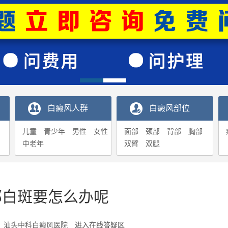
白癜风人群
白癜风部位
儿童
青少年
男性
女性
面部
颈部
背部
胸部
中老年
双臂
双腿
部白斑要怎么办呢
6-19 汕头中科白癜风医院
进入在线答疑区