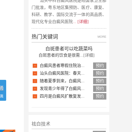
汕头中科白癜风医院是经国家卫生部
门批准，粤东地区集预防、医疗、康复、
科研、教学、国际交流于一体的高品质、
现代化专业白癜风医院
... [详细]
热门关键词
MORE
白斑患者可以吃蔬菜吗
白斑患者的饮食是很需...
[详细]
·
白癜风患者寒假住院治...
预约
·
汕头白癜风医院：春天...
预约
·
随着夏季到来，白癜风...
预约
·
发现青少年得了白癜风...
预约
·
四月是白癜风扩散复发...
预约
祛白技术