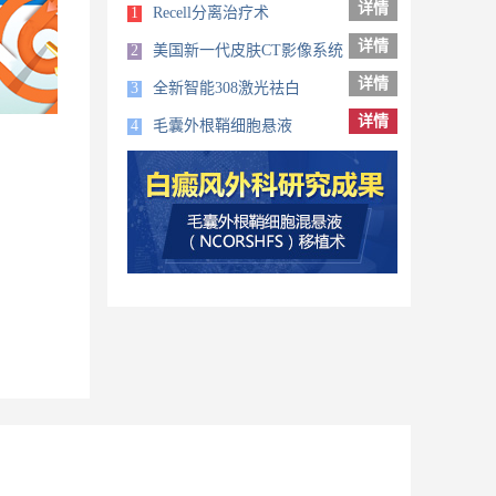
详情
1
Recell分离治疗术
详情
2
美国新一代皮肤CT影像系统
详情
3
全新智能308激光祛白
详情
4
毛囊外根鞘细胞悬液