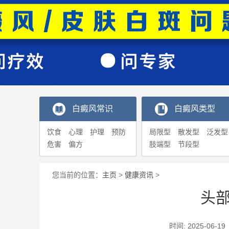
白癜风常识
白癜风类型
饮食
心理
护理
预防
局限型
散发型
泛发型
危害
偏方
肢端型
节段型
您当前的位置：
主页
>
健康资讯
>
头
时间: 2025-0