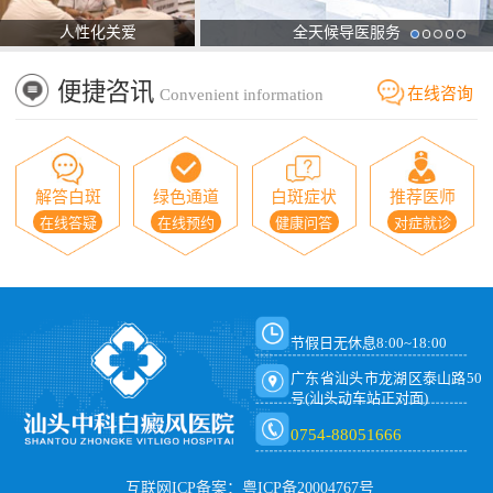
人性化关爱
全天候导医服务
便捷咨讯
在线咨询
Convenient information
解答白斑
绿色通道
白斑症状
推荐医师
在线答疑
在线预约
健康问答
对症就诊
节假日无休息8:00~18:00
广东省汕头市龙湖区泰山路50
号(汕头动车站正对面)
0754-88051666
互联网ICP备案：粤ICP备20004767号