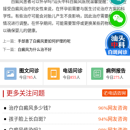
白癜风患者可以怀孕吗?汕头中科白癜风医院温馨提醒：对于正在
接受白癜风治疗的女性来说，在怀孕前需要与医生讨论治疗方案的科
学性。有些治疗可能会对胎儿产生不良影响，因此治疗需要根据个人
情况进行调整。在怀孕期间，可能需要暂停或更换某些药物和治疗，
以确保婴儿的健康。
上一篇：
手部患了白癜风要如何护理的呢
下一篇：
白癜风为什么治不好
图文问诊
电话问诊
病例报告
今日
785
人
今日
855
人
今日
275
人
更多关注问题
治疗白癜风多少钱？
96%网友咨询
孩子脸上长白斑？
94%网友咨询