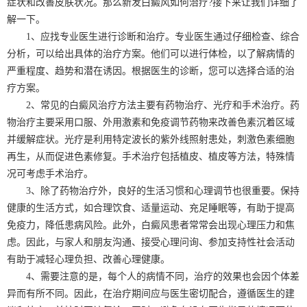
症状和改善皮肤状况。那么新发白癜风如何治疗?接下来让我们详细了
解一下。
1、应找专业医生进行诊断和治疗。专业医生通过仔细检查、综合
分析，可以给出具体的治疗方案。他们可以进行体检，以了解病情的
严重程度、趋势和潜在诱因。根据医生的诊断，您可以选择合适的治
疗方案。
2、常见的白癜风治疗方法主要有药物治疗、光疗和手术治疗。药
物治疗主要采用口服、外用激素和免疫调节药物来改善色素沉着区域
并缓解症状。光疗是利用特定波长的紫外线照射患处，刺激色素细胞
再生，从而促进色素修复。手术治疗包括植皮、植皮等方法，特殊情
况可考虑手术治疗。
3、除了药物治疗外，良好的生活习惯和心理调节也很重要。保持
健康的生活方式，如合理饮食、适量运动、充足睡眠等，有助于提高
免疫力，降低患病风险。此外，白癜风患者常常会出现心理压力和焦
虑。因此，与家人和朋友沟通、接受心理问询、参加支持性社会活动
有助于减轻心理负担、改善心理健康。
4、需要注意的是，每个人的病情不同，治疗的效果也会因个体差
异而有所不同。因此，在治疗期间应与医生密切配合，遵循医生的建