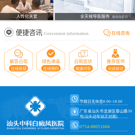
人性化关爱
全天候导医服务
便捷咨讯
在线咨询
Convenient information
解答白斑
绿色通道
白斑症状
推荐医师
在线答疑
在线预约
健康问答
对症就诊
节假日无休息8:00~18:00
广东省汕头市龙湖区泰山路50
号(汕头动车站正对面)
0754-88051666