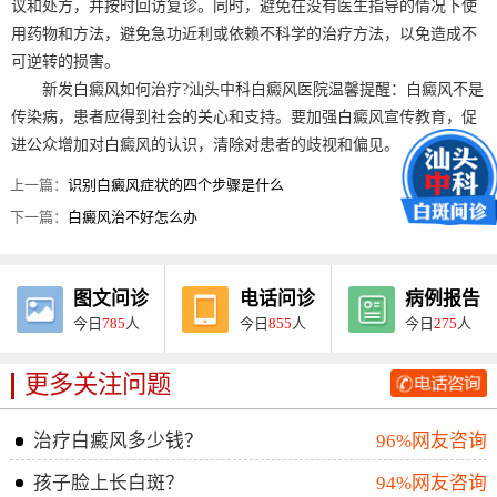
议和处方，并按时回访复诊。同时，避免在没有医生指导的情况下使
用药物和方法，避免急功近利或​​依赖不科学的治疗方法，以免造成不
可逆转的损害。
新发白癜风如何治疗?汕头中科白癜风医院温馨提醒：白癜风不是
传染病，患者应得到社会的关心和支持。要加强白癜风宣传教育，促
进公众增加对白癜风的认识，清除对患者的歧视和偏见。
上一篇：
识别白癜风症状的四个步骤是什么
下一篇：
白癜风治不好怎么办
图文问诊
电话问诊
病例报告
今日
785
人
今日
855
人
今日
275
人
更多关注问题
治疗白癜风多少钱？
96%网友咨询
孩子脸上长白斑？
94%网友咨询