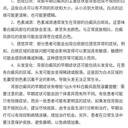
1、出现白点：背部早期白癜风的主要症状是背部出现不规则的白
点。这些白点可以有不同的形状和大小，从小点到大斑块。白点的边
缘可能更清晰，也可能更模糊。
2、色素减退：色素减退通常发生在背部的白癜风白斑处。这意味
着白癜风部位的皮肤会变浅，甚至失去颜色。与正常皮肤相比，白癜
风部位的皮肤可能会显得苍白或乳白色。
3、感觉异常：部分患者可能会出现白斑部位感觉异常的症状。例
如，白斑区域的皮肤问题可能会影响变得可以更加具有敏感，触摸时
可能会感到疼痛或刺痛。这种感觉异常可能因人而异。
4、头发变化：背部白癜风的早期症状还可能包括头发变化。在患
有白癜风的区域，头发可能会变得稀疏或脱落。这是因为白点区域的
毛囊受到色素沉着不足的影响，导致头发无法正常生长。
背部白癜风的早期症状有哪些?汕头中科白癜风医院温馨提醒：需
要注意的是，早期症状可能会因个体差异而有所不同。有些患者可能
只有轻微症状，而另一些患者可能有更明显的症状。如果发现背部出
现不规则白点，建议尽快就医，由专业医生进行诊断和治疗。早期治
疗可以有效控制病情进展，增加治疗机会。另外，患者在日常生活中
要注意保护皮肤，避免暴晒，以免病情加重。