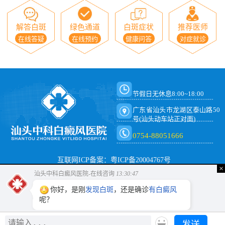
解答白斑
绿色通道
白斑症状
推荐医师
在线答疑
在线预约
健康问答
对症就诊
节假日无休息8:00~18:00
广东省汕头市龙湖区泰山路50
号(汕头动车站正对面)
0754-88051666
互联网ICP备案：粤ICP备20004767号
×
汕头中科白癜风医院-在线咨询
13:30:47
你好，是刚
发现白斑
，还是确诊
有白癜风
呢？
发送