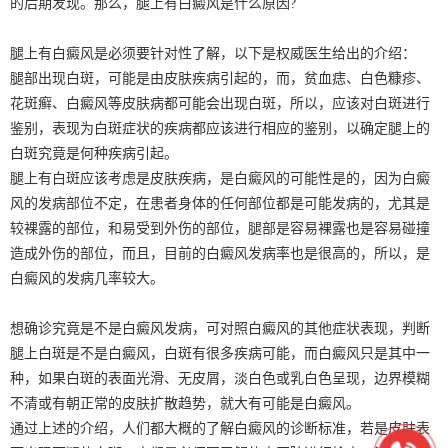
的后期发现。那么，腿上有白癜风是什么原因?
腿上有白癜风是必须要针对性了解，以下是权威医生给出的介绍：
腿部出现白斑，可能是由皮肤疾病引起的，而，贫血痣、白色糠疹、
花斑癣、白癜风等皮肤病都可能会出现白斑，所以，应该对白斑进行
鉴别，表现为白斑症状的疾病都应该进行相应的鉴别，以确定腿上的
白斑究竟是何种疾病引起。
腿上有白斑应该考虑是皮肤疾病，是白癜风的可能性是的，因为白癜
风的发病部位不定，在患者身体的任何部位都是可能发病的，尤其是
较裸露的部位，和易受到外伤的部位，腿部是容易裸露也是容易碰撞
造成外伤的部位，而且，目前的白癜风发病率也是很高的，所以，是
白癜风的发病几率较大。
想确诊究竟是不是白癜风发病，可对照白癜风的其他症状表现，判断
腿上白斑是不是白癜风，白斑有很多疾病可能，而白癜风只是其中一
种，如果白斑的表面光滑、无皮屑，淡白色或乳白色呈现，边界模糊
不清或有朝正常的皮肤扩散趋势，就大有可能是白癜风。
通过上述的介绍，人们都大概的了解白癜风的诊断标准，若是皮肤表