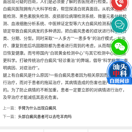
面出现可疑的白斑，人们是必须要了解的去医院进行检查。汕头中科
白癜风医院拥有六大科学检查，帮您探清白斑真面目。从机体免疫功
能检测、黑色素脱失检测、皮损部位病理检测系统、微量元素分析检
测、血液细胞分析系统、中医辨证定型等六大白癜风检测系统入手，
锁定导致白癜风病发的多种诱因，把白癜风患者的症状进行科学的分
类、分期、分型。同时采取“一人多方”“一患多专”的治疗模式，从治
疗、康复到愈后巩固跟踪都为患者进行周到的考虑，从而帮助患者早
日恢复健康。而号称国内“白斑黄金检测中心”与其它检测中心区别是
更科学。打破传统治疗白癜风“轻诊重治”的弊端，倡导“科学检测、查
明病因、对症治疗”。
腿上有白癜风是什么原因?一些白癜风患者因为相关原因而没有及时进
行治疗，而对于患者的拖延治疗，其病情造成的伤害也是严重存在
的。为了防止病情的不断加重，患者一定要立即的对病情进行治疗，
及早治疗才能减低其恶劣危害。
上一篇：
手臂为什么出现白癜风
下一篇：
头部白癜风患者可以去吃羊肉吗