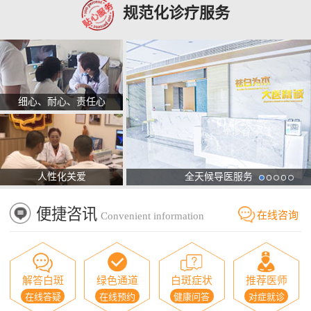
规范化诊疗服务
细心、耐心、责任心
人性化关爱
全天候导医服务
便捷咨讯
在线咨询
Convenient information
解答白斑
绿色通道
白斑症状
推荐医师
在线答疑
在线预约
健康问答
对症就诊