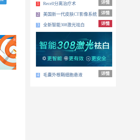
详情
1
Recell分离治疗术
详情
2
美国新一代皮肤CT影像系统
详情
3
全新智能308激光祛白
详情
4
毛囊外根鞘细胞悬液