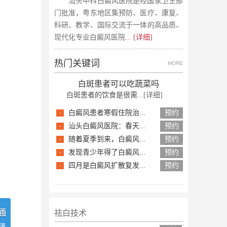
汕头中科白癜风医院是经国家卫生部
门批准，粤东地区集预防、医疗、康复、
科研、教学、国际交流于一体的高品质、
现代化专业白癜风医院
... [详细]
热门关键词
MORE
白斑患者可以吃蔬菜吗
白斑患者的饮食是很需...
[详细]
·
白癜风患者寒假住院治...
预约
·
汕头白癜风医院：春天...
预约
·
随着夏季到来，白癜风...
预约
·
发现青少年得了白癜风...
预约
·
四月是白癜风扩散复发...
预约
祛白技术