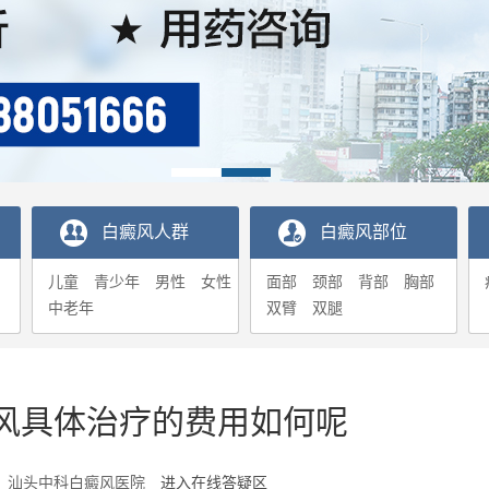
白癜风人群
白癜风部位
儿童
青少年
男性
女性
面部
颈部
背部
胸部
中老年
双臂
双腿
风具体治疗的费用如何呢
6-24 汕头中科白癜风医院
进入在线答疑区