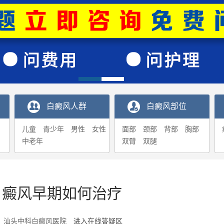
白癜风人群
白癜风部位
儿童
青少年
男性
女性
面部
颈部
背部
胸部
中老年
双臂
双腿
白癜风早期如何治疗
6-25 汕头中科白癜风医院
进入在线答疑区