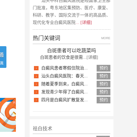
汕头中科白癜风医院是经国家卫生部
门批准，粤东地区集预防、医疗、康复、
科研、教学、国际交流于一体的高品质、
现代化专业白癜风医院
... [详细]
热门关键词
MORE
白斑患者可以吃蔬菜吗
白斑患者的饮食是很需...
[详细]
·
白癜风患者寒假住院治...
预约
·
汕头白癜风医院：春天...
预约
·
随着夏季到来，白癜风...
预约
·
发现青少年得了白癜风...
预约
·
四月是白癜风扩散复发...
预约
祛白技术