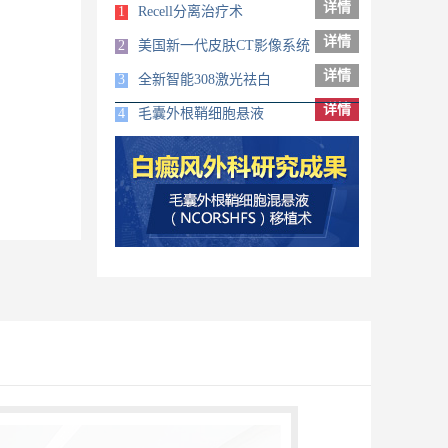
详情
1
Recell分离治疗术
详情
2
美国新一代皮肤CT影像系统
详情
3
全新智能308激光祛白
详情
4
毛囊外根鞘细胞悬液