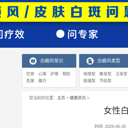
白癜风常识
白癜风类型
饮食
心理
护理
预防
局限型
散发型
泛发型
危害
偏方
肢端型
节段型
您当前的位置：
主页
>
健康资讯
>
女性
时间: 2025-0