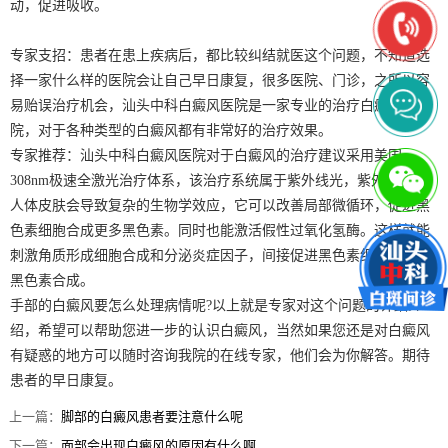
动，促进吸收。
专家支招：患者在患上疾病后，都比较纠结就医这个问题，不知道选
择一家什么样的医院会让自己早日康复，很多医院、门诊，之所以容
易贻误治疗机会，汕头中科白癜风医院是一家专业的治疗白癜风的医
院，对于各种类型的白癜风都有非常好的治疗效果。
专家推荐：汕头中科白癜风医院对于白癜风的治疗建议采用美国
308nm极速全激光治疗体系，该治疗系统属于紫外线光，紫外线照射
人体皮肤会导致复杂的生物学效应，它可以改善局部微循环，促进黑
色素细胞合成更多黑色素。同时也能激活假性过氧化氢酶。这样就能
刺激角质形成细胞合成和分泌炎症因子，间接促进黑色素细胞增生和
黑色素合成。
手部的白癜风要怎么处理病情呢?以上就是专家对这个问题的详细介
绍，希望可以帮助您进一步的认识白癜风，当然如果您还是对白癜风
有疑惑的地方可以随时咨询我院的在线专家，他们会为你解答。期待
患者的早日康复。
上一篇：
脚部的白癜风患者要注意什么呢
下一篇：
面部会出现白癜风的原因有什么啊