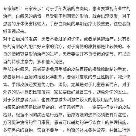
专家解析：专家表示：对于手部发病的白癜风，患者要重视专业性的
治疗。白癜风的病情一旦受到不利因素的影响，就会出现泛发，对于
患者的身体伤害比较大。手部白癜风的早期治疗比较重要，往患者能
够重视起来。
对于白癜风的发病，患者不要过多的忧伤，或者是逃避治疗，只有积
极的有耐心的配合好专家的治疗，对于病情的康复都是比较快的。不
良的情绪容易影响治疗的进程，患者要做好不良情绪的调节，可以适
当的转移注意力，多和他人沟通。
手部的白癜风，患者要避免用手部的皮肤直接的接触橡胶制的手套，
或者是用手直接的接触化学制剂，要做好皮肤的专业性防护，减少伤
害。手部皮肤还要避免刀伤、烫伤，尤其是对于儿童患者而言，对于
外界的防护意识比较薄弱，家长要做好监督工作，避免外伤的发生。
对于女性患者而言，也要注意减少刺激性较大的化妆用品的使用。
白癜风的病因是比较复杂的，对于患者而言，一定要进行专业的皮肤
检测，根据不同的病因进行治疗，治疗方法的选择必须要有对症性，
方可促进病情的早日康复。患者可以辅助的进行饮食上的护理措施，
多吃黑色的食物，饮食不要单一，均衡的补充各种营养，并且进行运