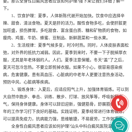
要。那么全身性白癜风患者应该如何护理?接下来让我们详细了解一
下。
1、饮食护理：夏季，人体新陈代谢开始加快。饮食中应选择辛
辣、甜食、清淡食物。夏天是肝的活力。酸性食物多吃，会使肝脏更
加旺盛，损伤脾胃。多吃甜食、富含蛋白质、糖和矿物质的食物，如
瘦肉、鸡蛋、牛奶、蜂蜜、豆制品、新鲜蔬菜和一些水果。
2、生活规律：夏季气候多变，时冷时热。同时，人体皮肤表面松
弛，对外界的抵抗力减弱。因此，夏季到来时，不要一下子脱掉厚衣
服，尤其是年老体弱的人。人们。夏季注意保暖。冬天“盖”了之后，
夏天可忽冷忽热。不要立即剪掉衣服。如果不小心，很容易感染疾
病，危害健康。患有高血压、心脏病的中老年人更要注意热身活动，
预防中风、心脏病等疾病。
3、锻炼身体：入夏后，应适应阳气上升，加强体育锻炼。可以到
大自然中跑步、拳击、训练、散步、打球、放风筝等，呼吸新鲜空
气，保持身体健康。身体可以辞旧迎新，强健筋骨，舒展筋骨，为一
年的工作学习打下良好的基础。实践证明，夏季经常进行体育锻炼，
可以提高免疫力，抗病能力强，思维敏捷，不易疲劳，工作效率高。
全身性白癜风患者应该如何护理?汕头中科白癜风医院温馨提醒：