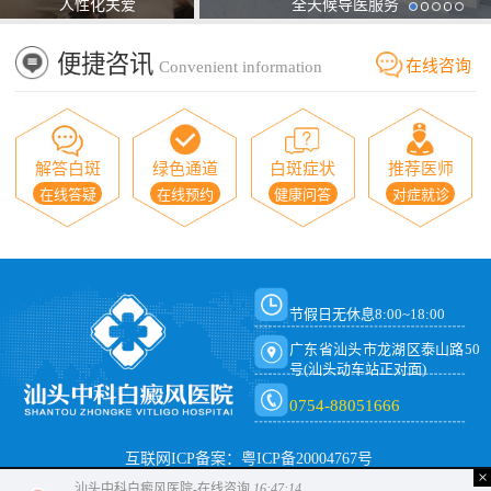
人性化关爱
全天候导医服务
便捷咨讯
在线咨询
Convenient information
解答白斑
绿色通道
白斑症状
推荐医师
在线答疑
在线预约
健康问答
对症就诊
节假日无休息8:00~18:00
广东省汕头市龙湖区泰山路50
号(汕头动车站正对面)
0754-88051666
互联网ICP备案：粤ICP备20004767号
×
汕头中科白癜风医院-在线咨询
16:47:14