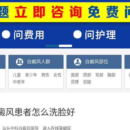
白癜风人群
白癜风部位
儿童
青少年
男性
女性
面部
颈部
背部
胸部
中老年
双臂
双腿
癜风患者怎么洗脸好
6-27 汕头中科白癜风医院
进入在线答疑区