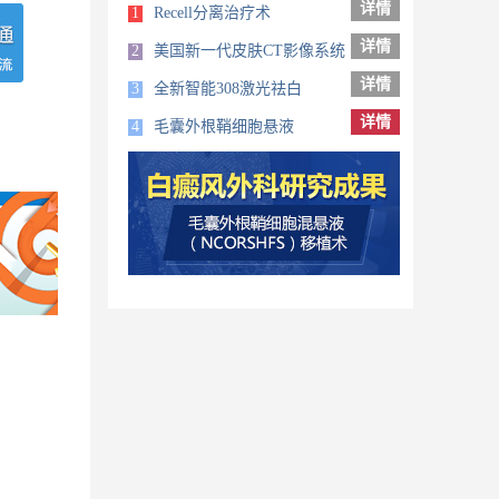
详情
1
Recell分离治疗术
详情
2
美国新一代皮肤CT影像系统
详情
3
全新智能308激光祛白
详情
4
毛囊外根鞘细胞悬液