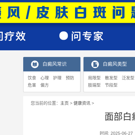
白癜风常识
白癜风类型
饮食
心理
护理
预防
局限型
散发型
泛发型
危害
偏方
肢端型
节段型
您当前的位置：
主页
>
健康资讯
>
面部白
时间: 2025-0