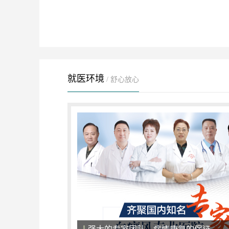
就医环境
/ 舒心放心