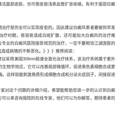
清洁面部皮肤，也可使皮肤浅表血管扩张收缩，有利于面部白癜
期治疗是完全可以实现痊愈的。因此建议白癜风患者要做到早发
治疗时期，很容易造成白斑扩散，还可能加大白癜风的治疗难
去专业的白癜风医院接受规范的治疗，一定不要相信江湖游医的
机造成病情的不断恶化。》》》推荐阅读：
议采用美国308nm极速全激光治疗体系，该治疗系统属于紫外
杂的生物学效应，它可以改善局部微循环，促进黑色素细胞合成更
氢酶。这样就能刺激角质形成细胞合成和分泌炎症因子，间接促进
专家对这个问题的详细介绍，希望能帮助您进一步的认识到白癜
方可以来咨询我院的在线专家，他们可以为你解答。期待患者的