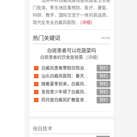
汕头中科白癜风医院是经国家卫生部
门批准，粤东地区集预防、医疗、康复、
科研、教学、国际交流于一体的高品质、
现代化专业白癜风医院
... [详细]
热门关键词
MORE
白斑患者可以吃蔬菜吗
白斑患者的饮食是很需...
[详细]
·
白癜风患者寒假住院治...
预约
·
汕头白癜风医院：春天...
预约
·
随着夏季到来，白癜风...
预约
·
发现青少年得了白癜风...
预约
·
四月是白癜风扩散复发...
预约
祛白技术