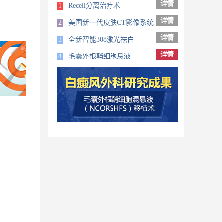
详情
1
Recell分离治疗术
详情
2
美国新一代皮肤CT影像系统
详情
3
全新智能308激光祛白
详情
4
毛囊外根鞘细胞悬液