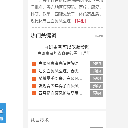
汕头中科白癜风医院是经国家卫生部
门批准，粤东地区集预防、医疗、康复、
科研、教学、国际交流于一体的高品质、
现代化专业白癜风医院
... [详细]
热门关键词
MORE
白斑患者可以吃蔬菜吗
白斑患者的饮食是很需...
[详细]
·
白癜风患者寒假住院治...
预约
·
汕头白癜风医院：春天...
预约
·
随着夏季到来，白癜风...
预约
·
发现青少年得了白癜风...
预约
·
四月是白癜风扩散复发...
预约
祛白技术