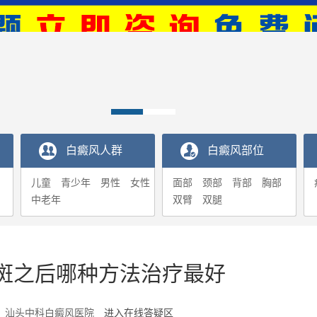
白癜风人群
白癜风部位
儿童
青少年
男性
女性
面部
颈部
背部
胸部
中老年
双臂
双腿
斑之后哪种方法治疗最好
6-27 汕头中科白癜风医院
进入在线答疑区