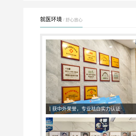
就医环境
/ 舒心放心
获中外荣誉，专业祛白实力认证