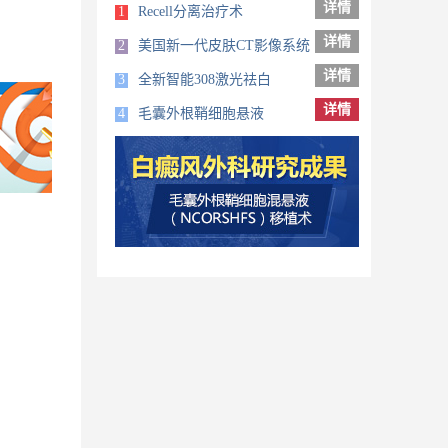
详情
1
Recell分离治疗术
详情
2
美国新一代皮肤CT影像系统
详情
3
全新智能308激光祛白
详情
4
毛囊外根鞘细胞悬液