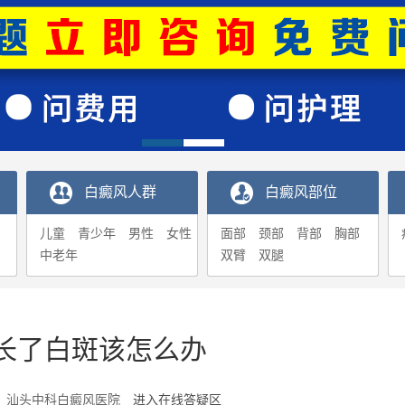
白癜风人群
白癜风部位
儿童
青少年
男性
女性
面部
颈部
背部
胸部
中老年
双臂
双腿
长了白斑该怎么办
7-01 汕头中科白癜风医院
进入在线答疑区