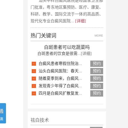
汕头中科白癜风医院是经国家卫生部
门批准，粤东地区集预防、医疗、康复、
科研、教学、国际交流于一体的高品质、
现代化专业白癜风医院
... [详细]
热门关键词
MORE
白斑患者可以吃蔬菜吗
白斑患者的饮食是很需...
[详细]
·
白癜风患者寒假住院治...
预约
·
汕头白癜风医院：春天...
预约
·
随着夏季到来，白癜风...
预约
·
发现青少年得了白癜风...
预约
·
四月是白癜风扩散复发...
预约
祛白技术