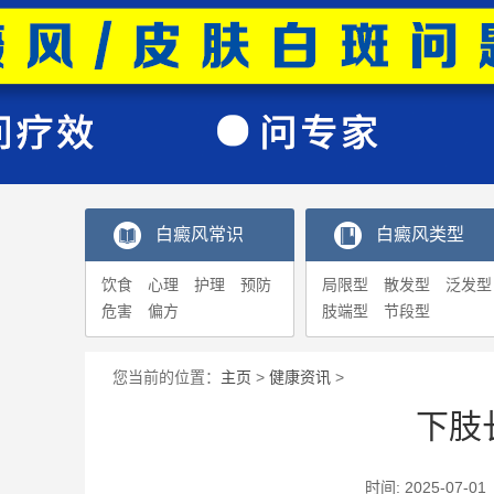
白癜风常识
白癜风类型
饮食
心理
护理
预防
局限型
散发型
泛发型
危害
偏方
肢端型
节段型
您当前的位置：
主页
>
健康资讯
>
下肢
时间: 2025-0