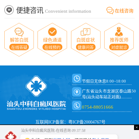
便捷咨讯
在线咨询
Convenient information
解答白斑
绿色通道
白斑症状
推荐医师
在线答疑
在线预约
健康问答
对症就诊
节假日无休息8:00~18:00
广东省汕头市龙湖区泰山路50
号(汕头动车站正对面)
0754-88051666
互联网ICP备案：粤ICP备20004767号
×
汕头中科白癜风医院-在线咨询
09:37:58