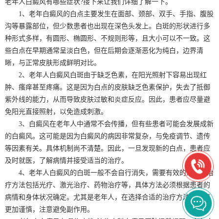
老年人白癜风有哪些症状?接下来让我们详细了解一下。
1、老年白癜风的白点主要发生在面部、颈部、双手、手指、腹股
沟等暴露部位，但少数患者也出现在深色头发上。白斑的形状进行多
种形式多样，有圆形、椭圆形、不规则形等，且大小可以不一致。这
些白点在早期通常呈淡白色，但在后期会逐渐恶化为纯白，边界清
晰，与正常皮肤形成鲜明对比。
2、老年人白癜风白斑由于缺乏色素，在阳光照射下容易出现红
肿、瘙痒甚至疼痛。这是因为白点的皮肤缺乏色素保护，失去了抵御
紫外线的能力，从而导致皮肤过敏和炎症反应。因此，患者应尽量避
免阳光直接照射，以免造成刺激。
3、白癜风在老年人中通常不会传播，但有些患者可能会发展成新
的白癜风。这可能是因为白癜风的病因非常复杂，与免疫调节、遗传
等因素有关。具体机制尚不清楚。因此，一旦发现新的白点，患者应
及时就医，了解病情并接受适当的治疗。
4、老年人白癜风的白斑一般不会自行消失，需要有效的治疗。治
疗方法包括光疗、激光治疗、药物治疗等，具体方法必须根据患者的
病情和身体状况确定。尤其是老年人，在选择合适的治疗方法时需要
更加谨慎，注意避免副作用。