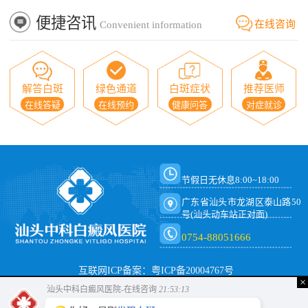
便捷咨讯
在线咨询
Convenient information
解答白斑
绿色通道
白斑症状
推荐医师
在线答疑
在线预约
健康问答
对症就诊
节假日无休息8:00~18:00
广东省汕头市龙湖区泰山路50
号(汕头动车站正对面)
0754-88051666
互联网ICP备案：粤ICP备20004767号
×
汕头中科白癜风医院-在线咨询
21:53:14