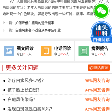
老年人白癜风有哪些症状?汕头中科白癜风医院温馨提醒：老年人
白癜风的症状：老年人白癜风的临床主要症状主要是信息外露部位开
始出现一个白色斑块，容易导致出现一些红肿、瘙痒、疼痛等不适。
上一篇：
如何降低白癜风的遗传概率
下一篇：
白癜风患者不适合从事哪些职业
图文问诊
电话问诊
病例报告
今日
785
人
今日
855
人
今日
275
人
更多关注问题
治疗白癜风多少钱？
96%网友咨询
孩子脸上长白斑？
94%网友咨询
白癜风传染吗？
98%网友咨询
发现白斑就是白癜风吗？
92%网友咨询