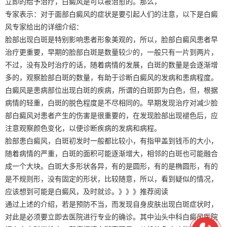
立即的给予治疗，白癜风是可以被治愈的。那么，
专家表示：对于面部白癜风的症状是要引起人们的注意，以下是白癜
风专家给出的详细介绍：
脸部出现白斑是特别影响患者形象美观的，所以，脸部白癜风患者早
治疗更重要，早期的脸部白斑是数量较少的，一般只有一片到两片，
不过，没有及时治疗的话，随着病情的发展，白斑的数量是会逐渐增
多的，观察脸部白斑的数量，有助于诊断白癜风的发病和患病程度。
白癜风是患病部位出现白斑的疾病，所谓的白斑即为白色，但，根据
病情的轻重，白斑的脱色程度是不尽相同的。早期发现治疗对减少脸
部白癜风对患者产生的伤害是很重要的，在发现脸部出现褪色后，应
注意观察颜色变化，以便诊断疾病的发病和病程。
脸部患白癜风，白斑初发时一般都比较小，有指甲盖到钱币的大小，
随着病情的严重，白斑的面积可能逐渐增大，相邻的白斑也可能融合
成一个大块。白斑大多形状各异，有的是圆形，有的是椭圆形，有的
是不规则形，没有固定的形状，比较随意，所以，看到疑似的情况，
应该想到可能是白癜风，及时就诊。》》》推荐阅读
通过上述的介绍，若是预防不当，而发现自身皮肤出现白斑症状时，
对此是必须要立即去医院进行专业的确诊。其中汕头中科白癜风医院