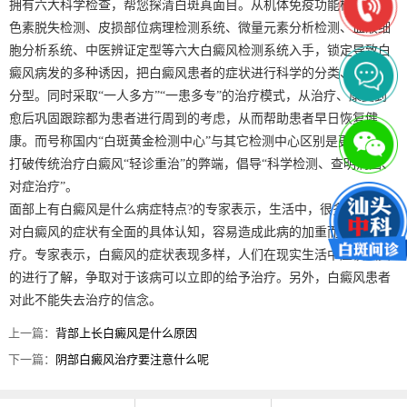
拥有六大科学检查，帮您探清白斑真面目。从机体免疫功能检测、黑
色素脱失检测、皮损部位病理检测系统、微量元素分析检测、血液细
胞分析系统、中医辨证定型等六大白癜风检测系统入手，锁定导致白
癜风病发的多种诱因，把白癜风患者的症状进行科学的分类、分期、
分型。同时采取“一人多方”“一患多专”的治疗模式，从治疗、康复到
愈后巩固跟踪都为患者进行周到的考虑，从而帮助患者早日恢复健
康。而号称国内“白斑黄金检测中心”与其它检测中心区别是更科学。
打破传统治疗白癜风“轻诊重治”的弊端，倡导“科学检测、查明病因、
对症治疗”。
面部上有白癜风是什么病症特点?的专家表示，生活中，很多人都不能
对白癜风的症状有全面的具体认知，容易造成此病的加重而耽误治
疗。专家表示，白癜风的症状表现多样，人们在现实生活中应该认真
的进行了解，争取对于该病可以立即的给予治疗。另外，白癜风患者
对此不能失去治疗的信念。
上一篇：
背部上长白癜风是什么原因
下一篇：
阴部白癜风治疗要注意什么呢