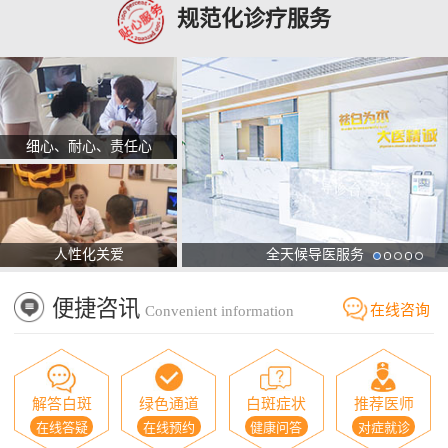
规范化诊疗服务
细心、耐心、责任心
人性化关爱
全天候导医服务
便捷咨讯
在线咨询
Convenient information
解答白斑
绿色通道
白斑症状
推荐医师
在线答疑
在线预约
健康问答
对症就诊