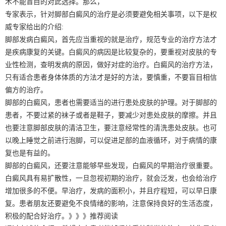
术不能盲目的对此选择。那么，
专家表示，针对脚部白癜风的治疗是必须要避免相关事项，以下是权
威专家给出的介绍:
脚部发病白癜风，首先应当重视的就是治疗，规范专业的治疗方法才
是疾病康复的关键。白癜风的病因是比较复杂的，要重视对皮肤的专
业性检测，查明发病的原因，做好对症的治疗。白癜风的治疗方法，
只有适合患者身体体质的方法才是好的方法，要慎重，不要盲目相信
偏方的治疗。
脚部的白癜风，患者也需要适当的进行患处皮肤的护理。对于脚部的
患者，不要过紧的袜子或者是鞋子，要减少对患处皮肤的摩擦。并且
也要注意脚部皮肤的清洁卫生，要注意经常性的清洗患处皮肤。也可
以晚上睡觉之前进行泡脚，可以促进足部的血液循环，对于病情的康
复也是有益的。
脚部的白癜风，还要注意能够早些发现，白癜风的早期治疗很重要。
白癜风具有易扩散性，一旦忽视初期的治疗，就会泛发，也会给治疗
增加很多的不便。早治疗，发病的面积小，并且疗程短，可以早日康
复。患者朋友还要避免不良情绪的影响，注意保持良好的生活态度，
积极的配合好治疗。》》》推荐阅读