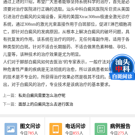
通过上述的介绍，希望广大患者能够坚持系统科学的治疗，首先是必
须要对治疗医院进行正确的选取。汕头中科白癜风医院斥巨资从美国
引进治疗白癜风的尖端设备，采用的美国Xtrac308nm极速全激光诊疗
系统，通过308nm的激光光束直接作用于白斑部位，促进T淋巴细胞凋
亡，即针对白癜风的发病原因，从根本上解决白癜风的破坏问题，具
有抗复发的作用。该系统在治疗的同时，无任何毒副作用，适用于各
种类型的白斑。针对不适合长期服药、不适合做黑色素种植、孕妇、
儿童等，该种技术的治疗效果是尤为明显。
人们对于脚部白癜风如何去医治?的专家表示，一般疗法对于白癜风这
种危害性严重的疾病是无法彻底的治愈，所以该病患者如果一旦选择
的技术是不专业的，所获得治疗效果必然是极其不佳的。由此可以看
出，对于白癜风的治疗，专业技术是该病治疗的基本要求。
上一篇：
私处白癜风需要怎么治疗呢
下一篇：
面部上的白癜风怎么去进行医治
图文问诊
电话问诊
病例报告
今日
785
人
今日
855
人
今日
275
人