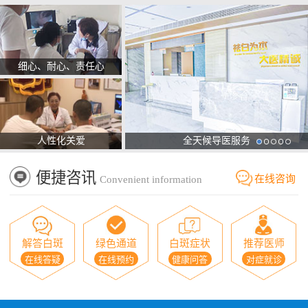
细心、耐心、责任心
人性化关爱
全天候导医服务
便捷咨讯
在线咨询
Convenient information
解答白斑
绿色通道
白斑症状
推荐医师
在线答疑
在线预约
健康问答
对症就诊