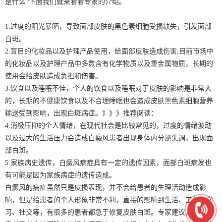
是什么?下面我们就来看看专家的介绍。
1.过度的阳光暴晒，导致面部皮肤的黑色素细胞受损缺失，引发面部
白斑。
2.盲目的化妆品以及护理产品使用，给面部皮肤造成伤害;目前市场中
的化妆品以及护理产品中多数含有化学物质以及重金属物质，长期的
使用会给皮肤造成负担和伤害。
3.饮食以及睡眠不佳，个人的饮食以及睡眠对于皮肤的影响是非常大
的，长期的不健康饮食以及不合理睡眠也会造成皮肤黑色素细胞营养
输送受到影响，出现白斑病症。》》》推荐阅读：
4.消极压抑的个人情绪，在现代社会是比较常见的，过度的情绪波动
以及过大的生活压力会造成白癜风患者出现身体内分泌失调，出现面
部白斑。
5.家族病史遗传，白癜风病症具有一定的遗传因素，面部白斑病发也
有可能是因为家族病症的遗传造成。
白癜风的病症虽然只是皮损表现，并不会给患者的生理活动造成影
响，但是给患者的个人形象非常不利，直接的影响到生活、工作、学
习、社交等，有很多的患者都急于修复皮肤白斑。专家建议，白癜风