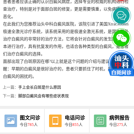
患者患者应该正确的认识白癜风病症，选择专业的权威的机构进行检
查治疗，特别是对于面部白斑的修复，更是需要慎重，以免病情影响
恶化。
在此我们为您推荐汕头中科白癜风医院，该院引进了美国Xtrac308nm
极速全激光诊疗系统，该系统采用的是极速全激光系统，是国内国外
治疗白癜风的非常好的治疗方法，它将会针对白癜风的发生原因从根
本进行治疗，具有抗复发的作用，也适合各种类型的白癜风，是患者
们治疗白癜风的选择。
面部出现了白斑原因在哪?以上就是这个问题的介绍与建议，医院提
醒：早期的白癜风是很好治疗的，患者只要抓住了时机，是可以摆脱
白癜风的困扰的。
上一篇：
手上会长白斑是什么原因
下一篇：
脚部白癜风会有哪些症状表现
图文问诊
电话问诊
病例报告
今日
785
人
今日
855
人
今日
275
人