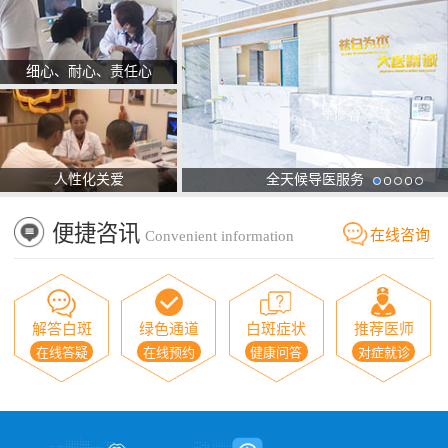
细心、耐心、责任心
人性化关爱
全天候导医服务
便捷咨讯
在线咨询
Convenient information
解答白斑
绿色通道
白斑症状
推荐医师
在线答疑
在线预约
健康问答
对症就诊