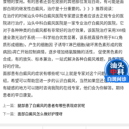
食物的食用。有的患者还会在皮肤的其他部位发现白斑，有可能是面
部白斑的继发性白癜风，治疗是十分重要的。》》》推荐阅读：
在治疗的时候汕头中科白癜风医院专家建议患者应该去正规专业的医
院进行治疗，汕头中科白癜风医院是一家专业治疗白癜风的医院，它
对于各种种类的白癜风都有非常好的治疗效果，该医院治疗采用308极
速全激光治疗系统——科学祛白优势显著，该系统直接作用于KC(角
质形成细胞)，产生的细胞因 子诱导T淋巴细胞(破坏黑色素形成的致
病因)凋亡开始控制病情，逐步增加络氨酸酶的活性， 促使黑色素的
合成，有的放矢、标本兼治，一站式解决各种白癜风难题，具有非常
好的疗效。
面部患有白癜风的症状有哪些呢?以上就是专家对这个问题的详细介
绍，希望可以帮助您进一步的认识白癜风，当然如果您还是对白癜风
有疑惑的地方可以随时咨询我院的在线专家，他们会为你解答。期待
患者的早日康复。
上一篇：
腿部患了白癜风的患者有哪些表现症状呢
下一篇：
面部白癜风怎么做好护理呀