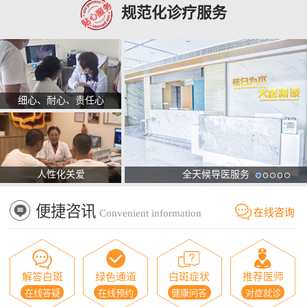
规范化诊疗服务
细心、耐心、责任心
人性化关爱
全天候导医服务
便捷咨讯
在线咨询
Convenient information
解答白斑
绿色通道
白斑症状
推荐医师
在线答疑
在线预约
健康问答
对症就诊