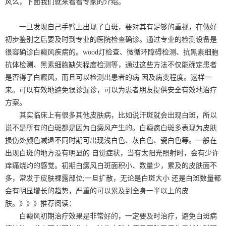
风么，下面我们就来看看专家的介绍。
一旦发现自己手臂上出现了白斑，要对其有足够的重视，在做好
初步鉴别之后要及时到专业的医院检查确诊。通过专业的检测设备是
很容确诊白癜风疾病的。wood灯检查、微循环障碍检测、抗黑素细胞
抗体检测、黑素细胞缺失程度检测等，通过这些方法不仅能确定患者
是否得了白癜风，而且可以检测出患者的病 因及病变程度。这样一
来。可以有效地避免误诊漏诊，可以为患者朋友提供安全有效地治疗
方案。
其实临床上有很多其他皮肤病，比如说汗斑就会出现白斑，所以
说不是所有的白斑都是因为白癜风产生的。白癜疯白斑多表现为皮肤
损伤处颜色减退不同时期可出现浅白色、灰白色、瓷白色等。一般在
出现白斑的地方没有明显的 自觉症状，当有太阳光照射时，会有少许
痒痛烧灼的感觉。初期白癜风白斑面积小、数量少，累及的皮肤面不
多，常发于皮肤裸露部位;一旦扩散，无论是白斑大小 还是白斑数量都
会有明显增长的趋势，严重的可以累及到全身一半以上的皮
肤。》》》推荐阅读：
白癜风初期治疗效果是非常好的，一定要及时治疗，避免白斑病