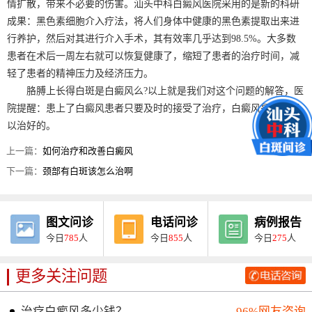
情扩散，带来不必要的伤害。汕头中科白癜风医院采用的是新的科研
成果：黑色素细胞介入疗法，将人们身体中健康的黑色素提取出来进
行养护，然后对其进行介入手术，其有效率几乎达到98.5%。大多数
患者在术后一周左右就可以恢复健康了，缩短了患者的治疗时间，减
轻了患者的精神压力及经济压力。
胳膊上长得白斑是白癜风么?以上就是我们对这个问题的解答，医
院提醒：患上了白癜风患者只要及时的接受了治疗，白癜风是完全可
以治好的。
上一篇：
如何治疗和改善白癜风
下一篇：
颈部有白斑该怎么治啊
图文问诊
电话问诊
病例报告
今日
785
人
今日
855
人
今日
275
人
更多关注问题
治疗白癜风多少钱？
96%网友咨询