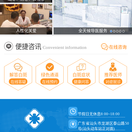
人性化关爱
全天候导医服务
便捷咨讯
在线咨询
Convenient information
解答白斑
绿色通道
白斑症状
推荐医师
在线答疑
在线预约
健康问答
对症就诊
节假日无休息8:00~18:00
广东省汕头市龙湖区泰山路50
号(汕头动车站正对面)