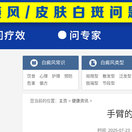
白癜风常识
白癜风类型
饮食
心理
护理
预防
局限型
散发型
泛发型
危害
偏方
肢端型
节段型
您当前的位置：
主页
>
健康资讯
>
手臂
时间: 2025-0