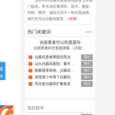
汕头中科白癜风医院是经国家卫生部
门批准，粤东地区集预防、医疗、康复、
科研、教学、国际交流于一体的高品质、
现代化专业白癜风医院
... [详细]
热门关键词
MORE
白斑患者可以吃蔬菜吗
白斑患者的饮食是很需...
[详细]
·
白癜风患者寒假住院治...
预约
·
汕头白癜风医院：春天...
预约
·
随着夏季到来，白癜风...
预约
·
发现青少年得了白癜风...
预约
·
四月是白癜风扩散复发...
预约
祛白技术