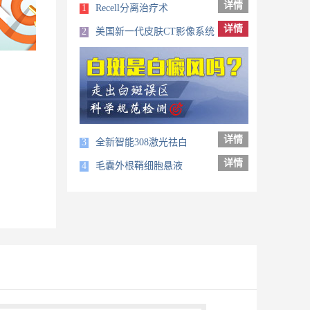
详情
1
Recell分离治疗术
详情
2
美国新一代皮肤CT影像系统
详情
3
全新智能308激光祛白
详情
4
毛囊外根鞘细胞悬液