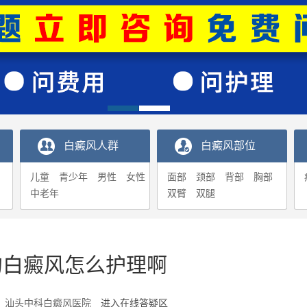
白癜风人群
白癜风部位
儿童
青少年
男性
女性
面部
颈部
背部
胸部
中老年
双臂
双腿
的白癜风怎么护理啊
7-23 汕头中科白癜风医院
进入在线答疑区