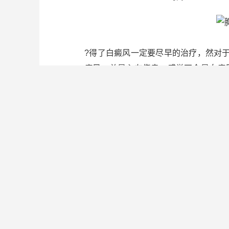
?得了白癜风一定要尽早的治疗，然对
癜风，总是心存侥幸，感觉不会是白癜
白癜风医院专家来详细解答一下：
其实白癜风发的特点就是会使得患者皮
不痛不痒的，皮肤周围也是无鳞屑脱落
脱色程度还是较轻的，与周围患者的正
但是白癜风发初期通常不会容易被人发
适感，自然就会被当回事。，进而就会
色不断的加深，逐渐为纯白色以及乳白
再有就是，白癜风患者们的白癜风多是
异，有的近似圆形，或是椭圆形，不规
的发展，而面积逐渐的扩散，使得白癜