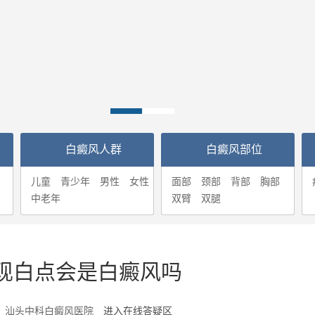
白癜风人群
白癜风部位
儿童
青少年
男性
女性
面部
颈部
背部
胸部
中老年
双臂
双腿
现白点会是白癜风吗
7-23 汕头中科白癜风医院
进入在线答疑区